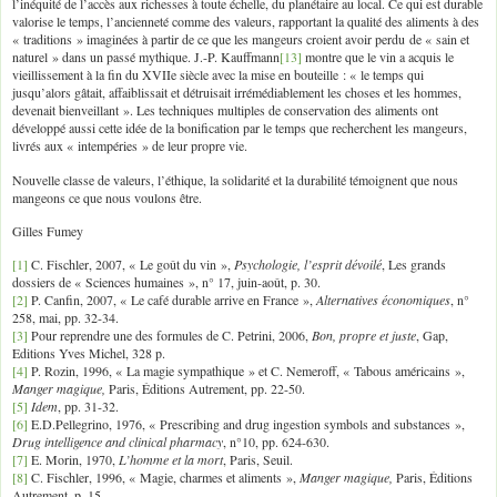
l’inéquité de l’accès aux richesses à toute échelle, du planétaire au local. Ce qui est durable
valorise le temps, l’ancienneté comme des valeurs, rapportant la qualité des aliments à des
« traditions » imaginées à partir de ce que les mangeurs croient avoir perdu de « sain et
naturel » dans un passé mythique. J.-P. Kauffmann
[13]
montre que le vin a acquis le
vieillissement à la fin du XVIIe siècle avec la mise en bouteille : « le temps qui
jusqu’alors gâtait, affaiblissait et détruisait irrémédiablement les choses et les hommes,
devenait bienveillant ». Les techniques multiples de conservation des aliments ont
développé aussi cette idée de la bonification par le temps que recherchent les mangeurs,
livrés aux « intempéries » de leur propre vie.
Nouvelle classe de valeurs, l’éthique, la solidarité et la durabilité témoignent que nous
mangeons ce que nous voulons être.
Gilles Fumey
[1]
C. Fischler, 2007, « Le goût du vin »,
Psychologie, l’esprit dévoilé
, Les grands
dossiers de « Sciences humaines », n° 17, juin-août, p. 30.
[2]
P. Canfin, 2007, « Le café durable arrive en France »,
Alternatives économiques
, n°
258, mai, pp. 32-34.
[3]
Pour reprendre une des formules de C. Petrini, 2006,
Bon, propre et juste
, Gap,
Editions Yves Michel, 328 p.
[4]
P. Rozin, 1996, « La magie sympathique » et C. Nemeroff, « Tabous américains »,
Manger magique,
Paris, Éditions Autrement, pp. 22-50.
[5]
Idem
, pp. 31-32.
[6]
E.D.Pellegrino, 1976, « Prescribing and drug ingestion symbols and substances »,
Drug intelligence and clinical pharmacy
, n°10, pp. 624-630.
[7]
E. Morin, 1970,
L’homme et la mort
, Paris, Seuil.
[8]
C. Fischler, 1996, « Magie, charmes et aliments »,
Manger magique,
Paris, Éditions
Autrement, p. 15.