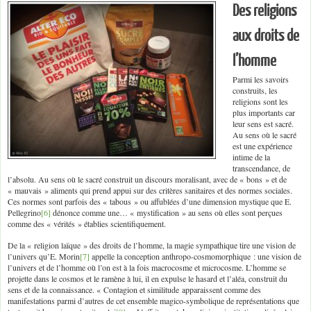
Des religions
aux droits de
l’homme
Parmi les savoirs
construits, les
religions sont les
plus importants car
leur sens est sacré.
Au sens où le sacré
est une expérience
intime de la
transcendance, de
l’absolu. Au sens où le sacré construit un discours moralisant, avec de « bons » et de
« mauvais » aliments qui prend appui sur des critères sanitaires et des normes sociales.
Ces normes sont parfois des « tabous » ou affublées d’une dimension mystique que E.
Pellegrino
[6]
dénonce comme une… « mystification » au sens où elles sont perçues
comme des « vérités » établies scientifiquement.
De la « religion laïque » des droits de l’homme, la magie sympathique tire une vision de
l’univers qu’E. Morin
[7]
appelle la conception anthropo-cosmomorphique : une vision de
l’univers et de l’homme où l’on est à la fois macrocosme et microcosme. L’homme se
projette dans le cosmos et le ramène à lui, il en expulse le hasard et l’aléa, construit du
sens et de la connaissance. « Contagion et similitude apparaissent comme des
manifestations parmi d’autres de cet ensemble magico-symbolique de représentations que