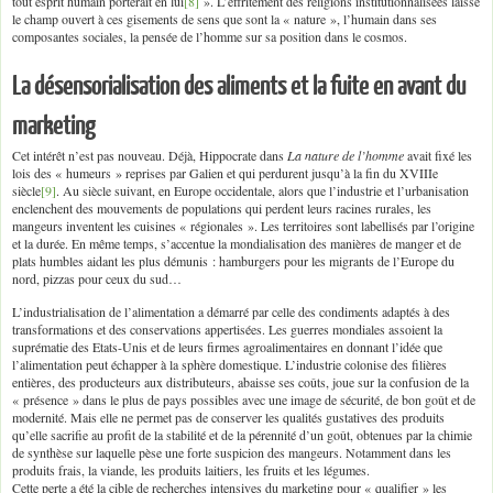
tout esprit humain porterait en lui
[8]
». L’effritement des religions institutionnalisées laisse
le champ ouvert à ces gisements de sens que sont la « nature », l’humain dans ses
composantes sociales, la pensée de l’homme sur sa position dans le cosmos.
La désensorialisation des aliments et la fuite en avant du
marketing
Cet intérêt n’est pas nouveau. Déjà, Hippocrate dans
La nature de l’homme
avait fixé les
lois des « humeurs » reprises par Galien et qui perdurent jusqu’à la fin du XVIIIe
siècle
[9]
. Au siècle suivant, en Europe occidentale, alors que l’industrie et l’urbanisation
enclenchent des mouvements de populations qui perdent leurs racines rurales, les
mangeurs inventent les cuisines « régionales ». Les territoires sont labellisés par l’origine
et la durée. En même temps, s’accentue la mondialisation des manières de manger et de
plats humbles aidant les plus démunis : hamburgers pour les migrants de l’Europe du
nord, pizzas pour ceux du sud…
L’industrialisation de l’alimentation a démarré par celle des condiments adaptés à des
transformations et des conservations appertisées. Les guerres mondiales assoient la
suprématie des Etats-Unis et de leurs firmes agroalimentaires en donnant l’idée que
l’alimentation peut échapper à la sphère domestique. L’industrie colonise des filières
entières, des producteurs aux distributeurs, abaisse ses coûts, joue sur la confusion de la
« présence » dans le plus de pays possibles avec une image de sécurité, de bon goût et de
modernité. Mais elle ne permet pas de conserver les qualités gustatives des produits
qu’elle sacrifie au profit de la stabilité et de la pérennité d’un goût, obtenues par la chimie
de synthèse sur laquelle pèse une forte suspicion des mangeurs. Notamment dans les
produits frais, la viande, les produits laitiers, les fruits et les légumes.
Cette perte a été la cible de recherches intensives du marketing pour « qualifier » les