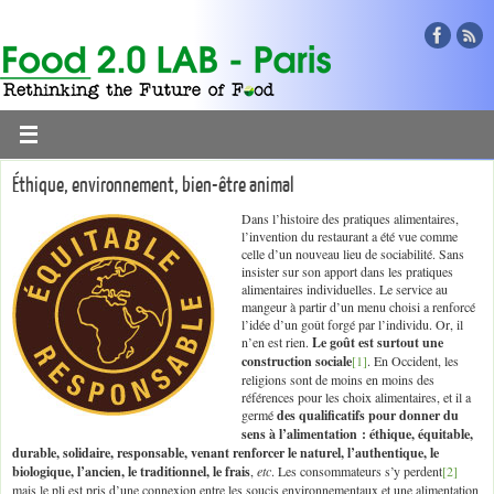
Éthique, environnement, bien-être animal
Dans l’histoire des pratiques alimentaires,
l’invention du restaurant a été vue comme
celle d’un nouveau lieu de sociabilité. Sans
insister sur son apport dans les pratiques
alimentaires individuelles. Le service au
mangeur à partir d’un menu choisi a renforcé
l’idée d’un goût forgé par l’individu. Or, il
n’en est rien.
Le goût est surtout une
construction sociale
[1]
. En Occident, les
religions sont de moins en moins des
références pour les choix alimentaires, et il a
germé
des qualificatifs pour donner du
sens à l’alimentation : éthique, équitable,
durable, solidaire, responsable, venant renforcer le naturel, l’authentique, le
biologique, l’ancien, le traditionnel, le frais
,
etc
. Les consommateurs s’y perdent
[2]
mais le pli est pris d’une connexion entre les soucis environnementaux et une alimentation