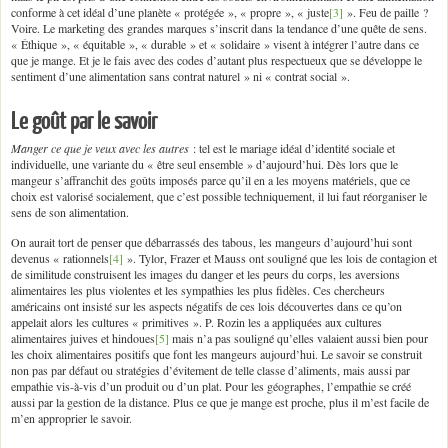
conforme à cet idéal d’une planète « protégée », « propre », « juste
[3]
». Feu de paille ?
Voire. Le marketing des grandes marques s’inscrit dans la tendance d’une quête de sens.
« Éthique », « équitable », « durable » et « solidaire » visent à intégrer l’autre dans ce
que je mange. Et je le fais avec des codes d’autant plus respectueux que se développe le
sentiment d’une alimentation sans contrat naturel » ni « contrat social ».
Le goût par le savoir
Manger ce que je veux
avec les autres
: tel est le mariage idéal d’identité sociale et
individuelle, une variante du « être seul ensemble » d’aujourd’hui. Dès lors que le
mangeur s’affranchit des goûts imposés parce qu’il en a les moyens matériels, que ce
choix est valorisé socialement, que c’est possible techniquement, il lui faut réorganiser le
sens de son alimentation.
On aurait tort de penser que débarrassés des tabous, les mangeurs d’aujourd’hui sont
devenus « rationnels
[4]
». Tylor, Frazer et Mauss ont souligné que les lois de contagion et
de similitude construisent les images du danger et les peurs du corps, les aversions
alimentaires les plus violentes et les sympathies les plus fidèles. Ces chercheurs
américains ont insisté sur les aspects négatifs de ces lois découvertes dans ce qu’on
appelait alors les cultures « primitives ». P. Rozin les a appliquées aux cultures
alimentaires juives et hindoues
[5]
mais n’a pas souligné qu’elles valaient aussi bien pour
les choix alimentaires positifs que font les mangeurs aujourd’hui. Le savoir se construit
non pas par défaut ou stratégies d’évitement de telle classe d’aliments, mais aussi par
empathie vis-à-vis d’un produit ou d’un plat. Pour les géographes, l’empathie se créé
aussi par la gestion de la distance. Plus ce que je mange est proche, plus il m’est facile de
m’en approprier le savoir.