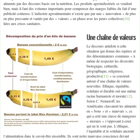
aliments par des discours basés sur la nutrition. Les produits agroindustriels se vendent
bien, mais il faut des volumes importants pour compenser des marges faibles du fait d’une
publicité coûteuse. L’industrie agroalimentaire n’existe que par une « innovation » de plus
en plus pressante et vantée par des « valeurs » en phase avec les peurs collectives
[10]
liées aux crises sanitaires.
Une chaîne de valeurs
Le discours antidote à cette
situation qui donne des repères et
des dénominateurs communs « à
même de respecter les diversités
biologique, culturelle,
géographique, religieuse,
productive
[11]
» se construit
autour d’une chaîne de valeurs
nouvelles. Éthique, équitable,
solidaire et durable ont une même
racine humaniste et morale
[12]
.
Selon C. Nemeroff, les
Américains classaient les aliments
en « bons » et « mauvais », ce
qui a créé une classe de mangeurs
« moraux » s’opposant à ceux
qui ne le sont pas. L’éthique,
l’équitable et le solidaire ancrent
l’alimentation dans le savoir-être ensemble. Ils sont notre mauvaise conscience devant