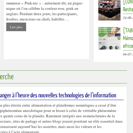
[CONF
immense « Pink-nic » : autrement dit, un pique-
nique où l’on célèbre la couleur rose, pink en
Resha
anglais. Pendant deux jours, les participants,
24-06-
foodies, musiciens ou chefs, habillés …
Lire plus
[TABL
Mémoi
afric
04-07-
herche
manger à l’heure des nouvelles technologies de l’information
en plus étroite entre alimentation et plateformes numériques a cessé d’être
épiphénomène anecdotique pour se hisser à celui de véritable phénomène
ux quatre coins de la planète. Rarement intégrés aux nomenclatures de la
ciaux, sites de partage et autres blogs jouent pourtant un rôle essentiel dans
nnaissent aujourd’hui les assiettes, mais aussi les valeurs et les
ciées à l’acte alimentaire.