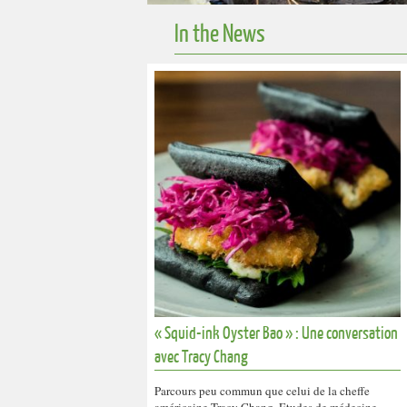
In the News
« Squid-ink Oyster Bao » : Une conversation
avec Tracy Chang
Parcours peu commun que celui de la cheffe
américaine Tracy Chang. Etudes de médecine,