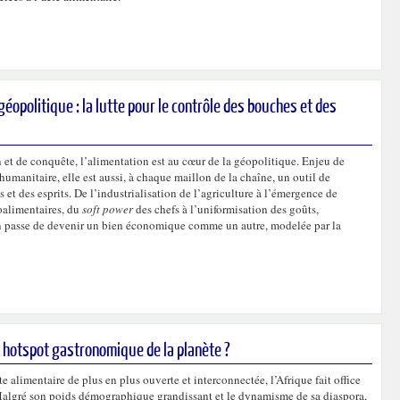
géopolitique : la lutte pour le contrôle des bouches et des
et de conquête, l’alimentation est au cœur de la géopolitique. Enjeu de
humanitaire, elle est aussi, à chaque maillon de la chaîne, un outil de
 et des esprits. De l’industrialisation de l’agriculture à l’émergence de
oalimentaires, du
soft power
des chefs à l’uniformisation des goûts,
en passe de devenir un bien économique comme un autre, modelée par la
r hotspot gastronomique de la planète ?
e alimentaire de plus en plus ouverte et interconnectée, l’Afrique fait office
algré son poids démographique grandissant et le dynamisme de sa diaspora,