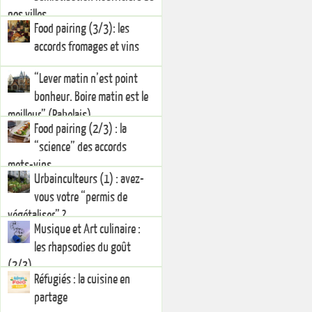
nos villes
Food pairing (3/3): les
accords fromages et vins
“Lever matin n’est point
bonheur. Boire matin est le
meilleur” (Rabelais)
Food pairing (2/3) : la
“science” des accords
mets-vins
Urbainculteurs (1) : avez-
vous votre “permis de
végétaliser” ?
Musique et Art culinaire :
les rhapsodies du goût
(2/3)
Réfugiés : la cuisine en
partage