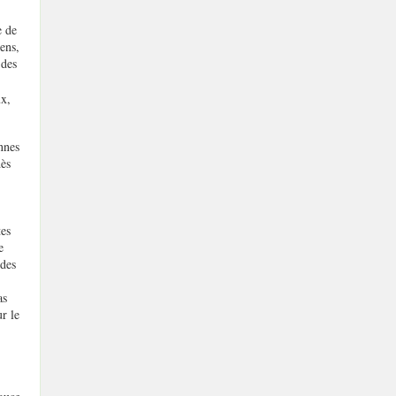
e de
ens,
 des
ux,
nnes
dès
tes
e
 des
as
r le