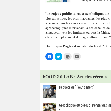
diffuses) de « Ville com
…
enjeux publicitaires et symboliques
Les
des v
plus attractives, les plus innovantes, les plus 
« aussi » dans les années à venir de voir se su
agroécologiques intervenant, à des échelles d
Singapour, vers les Emirates ou vers la Chine, n
étape du déploiement de l’agriculture urbaine?
Dominique Pagès
est membre du Food 2.0 LA
C
C
C
C
l
l
l
l
i
i
i
i
q
q
q
q
u
u
u
u
e
e
e
e
z
z
r
z
FOOD 2.0 LAB : Articles récents
p
p
p
p
o
o
o
o
u
u
u
u
r
r
r
r
La quête de “l’œuf parfait”
p
p
i
e
a
a
m
n
r
r
p
v
t
t
r
o
a
a
i
y
g
g
m
e
Géopolitique du dégoût : Manger des ins
e
e
e
r
r
r
r
p
?