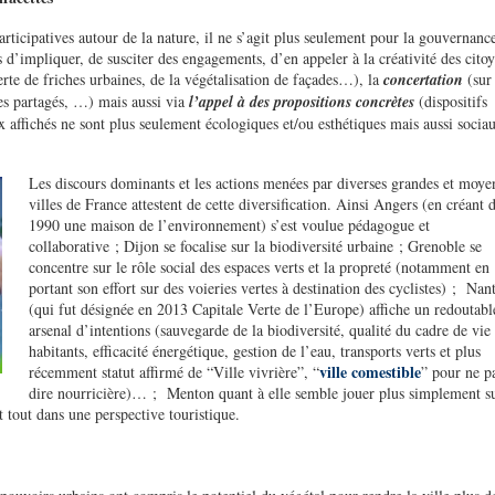
ticipatives autour de la nature, il ne s’agit plus seulement pour la gouvernanc
s d’impliquer, de susciter des engagements, d’en appeler à la créativité des citoy
erte de friches urbaines, de la végétalisation de façades…), la
concertation
(sur
les partagés, …) mais aussi via
l’appel à des propositions concrètes
(dispositifs
 affichés ne sont plus seulement écologiques et/ou esthétiques mais aussi socia
Les discours dominants et les actions menées par diverses grandes et moye
villes de France attestent de cette diversification. Ainsi Angers (en créant 
1990 une maison de l’environnement) s’est voulue pédagogue et
collaborative ; Dijon se focalise sur la biodiversité urbaine ; Grenoble se
concentre sur le rôle social des espaces verts et la propreté (notamment en
portant son effort sur des voieries vertes à destination des cyclistes) ; Nan
(qui fut désignée en 2013 Capitale Verte de l’Europe) affiche un redoutabl
arsenal d’intentions (sauvegarde de la biodiversité, qualité du cadre de vie
habitants, efficacité énergétique, gestion de l’eau, transports verts et plus
ville comestible
récemment statut affirmé de “Ville vivrière”, “
” pour ne p
dire nourricière)… ; Menton quant à elle semble jouer plus simplement su
tout dans une perspective touristique.