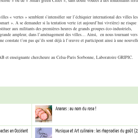
estible » ou de « Smart green Cities », sans doute vouées à des lendemains ferti
illes « vertes » semblent s’intensifier sur l’échiquier international des villes les
« smart ». A se demander si la tentation verte (et aujourd’hui vivrière) ne risque
bstituer aux militants des premières heures de grands groupes éco-industriels,
e grande ampleur, dans l’aménagement des villes… Ainsi, en nous tournant vers
e constate t’on pas qu’ils sont déjà à l’œuvre et participent ainsi à une nouvell
B et enseignante chercheure au Celsa-Paris Sorbonne, Laboratoire GRIPIC.
Ananas : au nom du rose !
ectes en Occident
Musique et Art culinaire : les rhapsodies du goût (