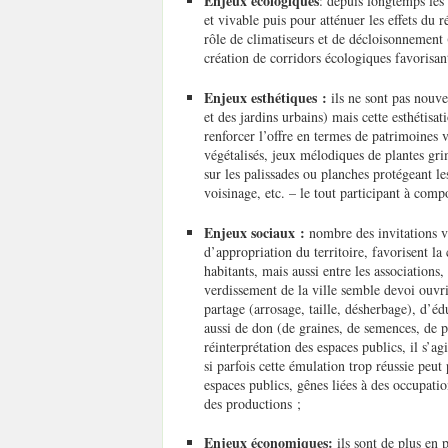
Enjeux écologiques
: depuis longtemps les 
et vivable puis pour atténuer les effets du 
rôle de climatiseurs et de décloisonnement 
création de corridors écologiques favorisant
Enjeux esthétiques :
ils ne sont pas nouvea
et des jardins urbains) mais cette esthétisa
renforcer l’offre en termes de patrimoines vé
végétalisés, jeux mélodiques de plantes gr
sur les palissades ou planches protégeant les
voisinage, etc. – le tout participant à com
Enjeux sociaux :
nombre des invitations v
d’appropriation du territoire, favorisent la c
habitants, mais aussi entre les associations, 
verdissement de la ville semble devoi ouvr
partage (arrosage, taille, désherbage), d’é
aussi de don (de graines, de semences, de po
réinterprétation des espaces publics, il s’a
si parfois cette émulation trop réussie peut
espaces publics, gênes liées à des occupatio
des productions ;
Enjeux économiques:
ils sont de plus en p