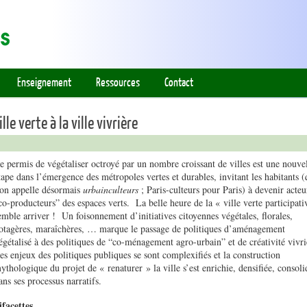
Enseignement
Ressources
Contact
lle verte à la ville vivrière
e permis de végétaliser octroyé par un nombre croissant de villes est une nouve
tape dans l’émergence des métropoles vertes et durables, invitant les habitants 
’on appelle désormais
urbainculteurs
; Paris-culteurs pour Paris) à devenir acteu
co-producteurs” des espaces verts. La belle heure de la « ville verte participati
emble arriver ! Un foisonnement d’initiatives citoyennes végétales, florales,
otagères, maraîchères, … marque le passage de politiques d’aménagement
égétalisé à des politiques de “co-ménagement agro-urbain” et de créativité vivri
es enjeux des politiques publiques se sont complexifiés et la construction
ythologique du projet de « renaturer » la ville s’est enrichie, densifiée, consoli
ans ses processus narratifs.
facettes