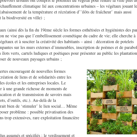
pouvoirs urbains ont compris le potentiel du végétal pour rendre la ville plus 
réchauffement climatique lié aux concentrations urbaines – les végétaux jouant l
(abaissement de la température et récréation d’’ilôts de fraîcheur’ mais aussi
 la biodiversité en ville) ;
ux (ainsi dès la fin du 19ème siècle les formes esthétisées et hygiénistes des pa
tion ne vise pas que l’embellissement cosmétique du cadre de vie; elle cherche à
gétaux et à susciter la créativité des habitants – ainsi : décoration de potelets
impantes sur les murs externes d’immeubles, inscription de poèmes et de parabo
 îlots verts, cartels ludiques et poétiques pour présenter au public les plantatio
poser de nouveaux paysages urbains ;
ertes encouragent de nouvelles formes
réation de liens et de solidarités entre les
les écoles et les entreprises locales. Le
ir à une grande richesse de moments de
ducation et de transmission de savoirs mais
ts, d’outils, etc.). Au-delà de la
girait bien de ‘stimuler’ le lien social… Même
 poser problème : possible privatisation des
ns trop extensives, rare exploitation financière
lus assumés et spécifiés ; le verdissement et