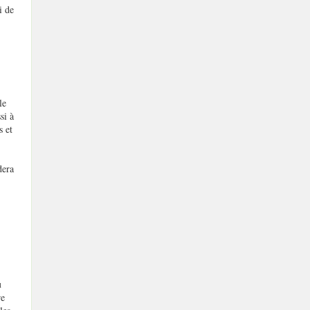
i de
le
si à
s et
dera
u
re