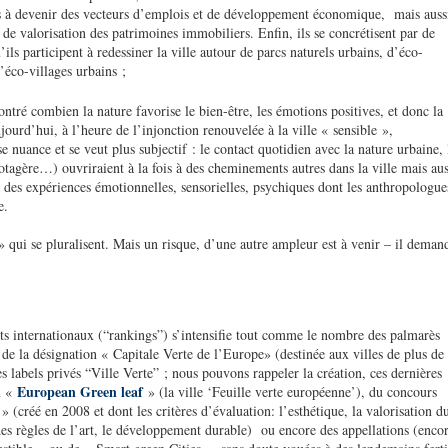
lés à devenir des vecteurs d’emplois et de développement économique, mais auss
de valorisation des patrimoines immobiliers. Enfin, ils se concrétisent par de
s participent à redessiner la ville autour de parcs naturels urbains, d’éco-
’éco-villages urbains ;
tré combien la nature favorise le bien-être, les émotions positives, et donc la
ourd’hui, à l’heure de l’injonction renouvelée à la ville « sensible »,
se nuance et se veut plus subjectif : le contact quotidien avec la nature urbaine, 
 potagère…) ouvriraient à la fois à des cheminements autres dans la ville mais aus
 des expériences émotionnelles, sensorielles, psychiques dont les anthropologue
e.
» qui se pluralisent. Mais un risque, d’une autre ampleur est à venir – il deman
?
s internationaux (“rankings”) s’intensifie tout comme le nombre des palmarès
 de la désignation « Capitale Verte de l’Europe» (destinée aux villes de plus de
s labels privés “Ville Verte” ; nous pouvons rappeler la création, ces dernières
European Green leaf
n «
» (la ville ‘Feuille verte européenne’), du concours
» (créé en 2008 et dont les critères d’évaluation: l’esthétique, la valorisation d
 des règles de l’art, le développement durable) ou encore des appellations (enco