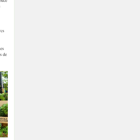
douce
e
rcs
les
ns de