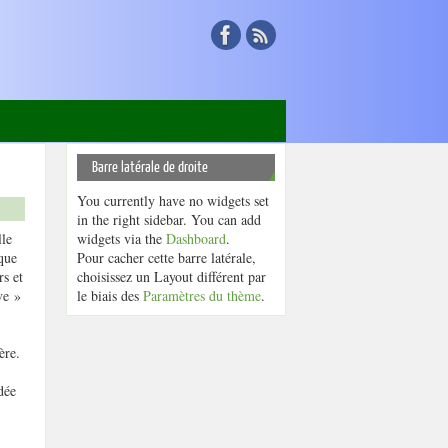
Barre latérale de droite
You currently have no widgets set
in the right sidebar. You can add
lle
widgets via the
Dashboard
.
(que
Pour cacher cette barre latérale,
rs et
choisissez un Layout différent par
ve »
le biais des
Paramètres du thème
.
ère.
dée