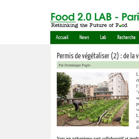
Accueil
News
Lab
Recherche
Permis de végétaliser (2) : de la vi
Par Dominique Pagès
L
é
l
“
s
p
v
L
m
d
Vers un urbanisme vert collaboratif et multi