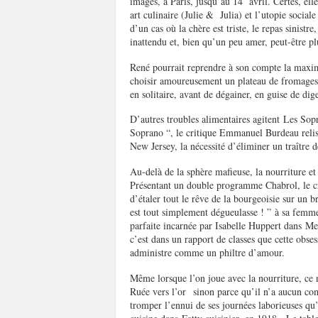
images, à Paris, jusqu’au 14 avril. Certes, el
art culinaire (Julie & Julia) et l’utopie social
d’un cas où la chère est triste, le repas sinistr
inattendu et, bien qu’un peu amer, peut-être plu
René pourrait reprendre à son compte la maxim
choisir amoureusement un plateau de fromages 
en solitaire, avant de dégainer, en guise de dige
D’autres troubles alimentaires agitent Les Sop
Soprano “, le critique Emmanuel Burdeau relisai
New Jersey, la nécessité d’éliminer un traître 
Au-delà de la sphère mafieuse, la nourriture et 
Présentant un double programme Chabrol, le crit
d’étaler tout le rêve de la bourgeoisie sur un 
est tout simplement dégueulasse ! ” à sa femm
parfaite incarnée par Isabelle Huppert dans Me
c’est dans un rapport de classes que cette obses
administre comme un philtre d’amour.
Même lorsque l’on joue avec la nourriture, ce n
Ruée vers l’or sinon parce qu’il n’a aucun co
tromper l’ennui de ses journées laborieuses q