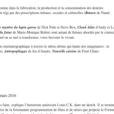
homme dans la fabrication, la production et la consommation des denrées
st régi par des prescriptions intimes, sociales et culturelles (
Bianca
de Nanni
,
le mystère du lapin garou
de Nick Park et Steve Box
Cloud Atlas
d’Andy et L
du futur
de Marie-Monique Robin) sont autant de thèmes abordés par le ciném
and on se met à transformer, voire breveter le vivant.
on cinématographique à travers le tabou ultime qui hante nos imaginaires : le
is,
Antropophagus
de Joe d’Amato,
Nouvelle cuisine
de Fruit Chan).
 mars 2016
us faim, explique l’humoriste américain Louis C.K. dans un sketch. Il se termi
titre de la foisonnante programmation de films et de séries que propose le Foru