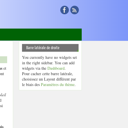
Barre latérale de droite
You currently have no widgets set
in the right sidebar. You can add
ms
et
widgets via the
Dashboard
.
ont
Pour cacher cette barre latérale,
choisissez un Layout différent par
le biais des
Paramètres du thème
.
leil
d
si
uis