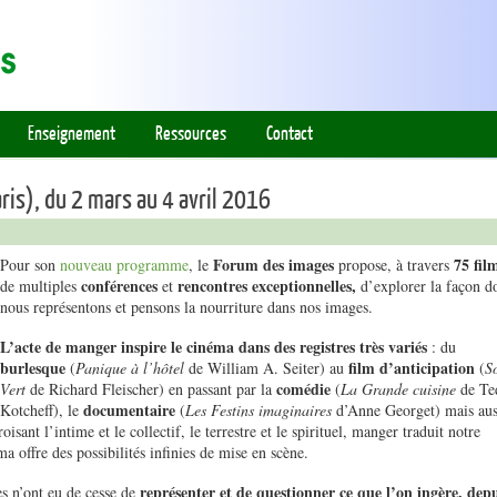
Enseignement
Ressources
Contact
ris), du 2 mars au 4 avril 2016
Forum des images
75 fil
Pour son
nouveau programme
, le
propose, à travers
conférences
rencontres exceptionnelles,
de multiples
et
d’explorer la façon d
nous représentons et pensons la nourriture dans nos images.
L’acte de manger inspire le cinéma dans des registres très variés
: du
burlesque
film d’anticipation
(
Panique à l’hôtel
de William A. Seiter) au
(
So
comédie
Vert
de Richard Fleischer) en passant par la
(
La Grande cuisine
de Te
documentaire
Kotcheff), le
(
Les Festins imaginaires
d’Anne Georget) mais aus
sant l’intime et le collectif, le terrestre et le spirituel, manger traduit notre
 offre des possibilités infinies de mise en scène.
représenter et de questionner ce que l’on ingère, dep
es n’ont eu de cesse de