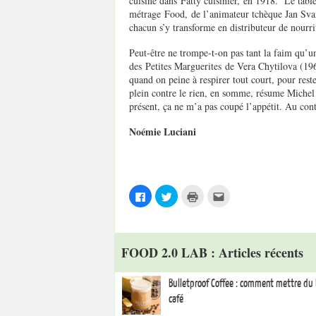
cuisine dans Fatty cuisinier, en 1918. Le table
métrage Food, de l’animateur tchèque Jan Svank
chacun s’y transforme en distributeur de nourri
Peut-être ne trompe-t-on pas tant la faim qu’un
des Petites Marguerites de Vera Chytilova (19
quand on peine à respirer tout court, pour rest
plein contre le rien, en somme, résume Michel 
présent, ça ne m’a pas coupé l’appétit. Au con
Noémie Luciani
C
C
C
C
l
l
l
l
i
i
i
i
q
q
q
q
u
u
u
u
e
e
e
e
z
z
r
z
FOOD 2.0 LAB : Articles récents
p
p
p
p
o
o
o
o
u
u
u
u
r
r
r
r
Bulletproof Coffee : comment mettre du
p
p
i
e
a
a
m
n
café
r
r
p
v
t
t
r
o