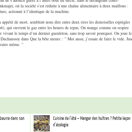
au ne s’adoucit guère à l’autre bout du siècle, dans le dérangeant court-
majer, où la société s’est réduite à une chaîne alimentaire à deux maillons :
ture, actionné à l’identique de la machine.
 appétit de mort, semblent nous dire entre deux rires les demoiselles espiègles
66), qui ouvrent le gaz entre les heures de repas. On mange comme on respire
er vivant le temps d’un dernier gueuleton, sans trop savoir pourquoi. On joue le
Duchaussoy dans Que la bête meure : ” Moi aussi, j’essaie de faire le vide. Ju
traire même. ”
 beurre dans son
Cuisine de l’été – Manger des huîtres ? Petite leçon
d’écologie