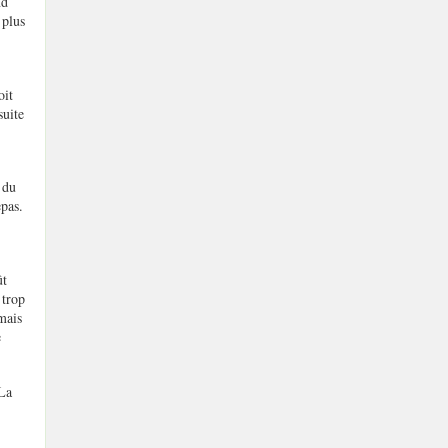
nd
 plus
oit
suite
 du
epas.
ût
 trop
mais
e
 La