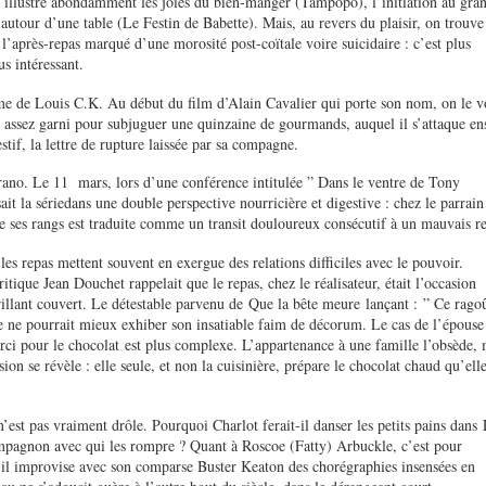
le illustre abondamment les joies du bien-manger (Tampopo), l’initiation au gra
e autour d’une table (Le Festin de Babette). Mais, au revers du plaisir, on trouve
e, l’après-repas marqué d’une morosité post-coïtale voire suicidaire : c’est plus
s intéressant.
e de Louis C.K. Au début du film d’Alain Cavalier qui porte son nom, on le v
assez garni pour subjuguer une quinzaine de gourmands, auquel il s’attaque en
stif, la lettre de rupture laissée par sa compagne.
rano. Le 11 mars, lors d’une conférence intitulée ” Dans le ventre de Tony
t la sériedans une double perspective nourricière et digestive : chez le parrain
de ses rangs est traduite comme un transit douloureux consécutif à un mauvais r
les repas mettent souvent en exergue des relations difficiles avec le pouvoir.
ique Jean Douchet rappelait que le repas, chez le réalisateur, était l’occasion
brillant couvert. Le détestable parvenu de Que la bête meure lançant : ” Ce rago
e ne pourrait mieux exhiber son insatiable faim de décorum. Le cas de l’épouse
rci pour le chocolat est plus complexe. L’appartenance à une famille l’obsède, 
sion se révèle : elle seule, et non la cuisinière, prépare le chocolat chaud qu’ell
’est pas vraiment drôle. Pourquoi Charlot ferait-il danser les petits pains dans
mpagnon avec qui les rompre ? Quant à Roscoe (Fatty) Arbuckle, c’est pour
u’il improvise avec son comparse Buster Keaton des chorégraphies insensées en