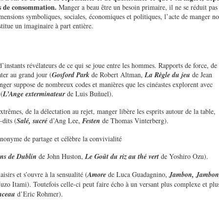
ls de consommation.
Manger a beau être un besoin primaire, il ne se réduit pas
imensions symboliques, sociales, économiques et politiques, l’acte de manger no
itue un imaginaire à part entière.
 d’instants révélateurs de ce qui se joue entre les hommes. Rapports de force, de
ter au grand jour (
Gosford Park
de Robert Altman,
La Règle du jeu
de Jean
nger suppose de nombreux codes et manières que les cinéastes explorent avec
 (
L’Ange exterminateur
de Luis Buñuel).
trêmes, de la délectation au rejet, manger libère les esprits autour de la table,
-dits (
Salé, sucré
d’Ang Lee,
Festen
de Thomas Vinterberg).
ynonyme de partage et célèbre la convivialité
ns de Dublin
de John Huston,
Le Goût du riz au thé vert
de Yoshiro Ozu).
aisirs et s’ouvre à la sensualité (
Amore
de Luca Guadagnino,
Jambon, Jambo
Juzo Itami). Toutefois celle-ci peut faire écho à un versant plus complexe et plu
onceau
d’Eric Rohmer).