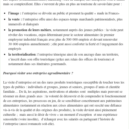
mais se complexifient. Elles s’ouvrent de plus en plus au tourisme de savoir-faire pour :
l’image :
l’entreprise se dévoile au public et promeut la qualité « made in France»
la vente :
l’entreprise offre ainsi des espaces-temps marchands patrimonialisés, plus
immersifs et dialogués
la promotion de leurs métiers
, notamment auprès des jeunes publics : la visite peut
révéler des vocations, enjeu déterminant pour le secteur alimentaire (le premier
employeur industriel français avec plus de 500 000 emplois et devant renouveler
30 000 emplois annuellement) ; elle peut aussi conforter la fierté et l’engagement des
employés
la territorialisation
: l’entreprise témoigne ainsi de son ancrage dans un territoire,
s’inscrit dans son offre touristique (grâce aux relais des offices de tourisme) et
notamment dans ses itinéraires gourmands.
Pourquoi visiter une entreprise agroalimentaire ?
La visite d’entreprise est un des rares produits touristiques susceptible de toucher tous les
types de publics : individuels et groupes, jeunes et seniors, groupes d’amis et clientèle
familiale… De là, les aspirations, motivations et attentes sont multiples mais peuvent se
résumer en deux grands axes : la volonté de découvrir et de comprendre le fonctionnement
de ces entreprises, les processus en jeu, de se sensibiliser concrètement aux patrimoines
alimentaires (notamment en réaction aux crises alimentaires qui ont suscité une défiance
vis-à-vis de la qualité et des origines des produits), la visite devient ainsi pleinement
culturelle ; mais aussi le désir de vivre « un moment d’exception et une expérience
sensorielle (voire insolite), d’échanger avec les salariés en partageant l’histoire de
l’entreprise (aussi romancée soit-elle).