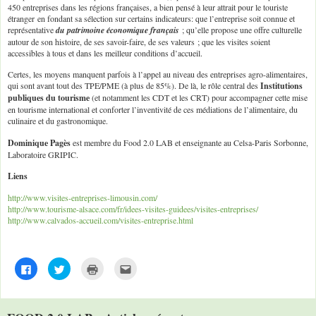
450 entreprises dans les régions françaises, a bien pensé à leur attrait pour le touriste
étranger en fondant sa sélection sur certains indicateurs: que l’entreprise soit connue et
représentative
du patrimoine économique français
; qu’elle propose une offre culturelle
autour de son histoire, de ses savoir-faire, de ses valeurs ; que les visites soient
accessibles à tous et dans les meilleur conditions d’accueil.
Certes, les moyens manquent parfois à l’appel au niveau des entreprises agro-alimentaires,
qui sont avant tout des TPE/PME (à plus de 85%). De là, le rôle central des
Institutions
publiques du tourisme
(et notamment les CDT et les CRT) pour accompagner cette mise
en tourisme international et conforter l’inventivité de ces médiations de l’alimentaire, du
culinaire et du gastronomique.
Dominique Pagès
est membre du Food 2.0 LAB et enseignante au Celsa-Paris Sorbonne,
Laboratoire GRIPIC.
Liens
http://www.visites-entreprises-limousin.com/
http://www.tourisme-alsace.com/fr/idees-visites-guidees/visites-entreprises/
http://www.calvados-accueil.com/visites-entreprise.html
C
C
C
C
l
l
l
l
i
i
i
i
q
q
q
q
u
u
u
u
e
e
e
e