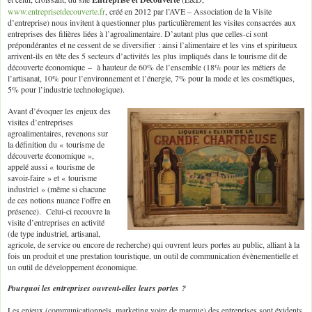
www.entreprisetdecouverte.fr
, créé en 2012 par l’AVE – Association de la Visite
d’entreprise) nous invitent à questionner plus particulièrement les visites consacrées aux
entreprises des filières liées à l’agroalimentaire. D’autant plus que celles-ci sont
prépondérantes et ne cessent de se diversifier : ainsi l’alimentaire et les vins et spiritueux
arrivent-ils en tête des 5 secteurs d’activités les plus impliqués dans le tourisme dit de
découverte économique – à hauteur de 60% de l’ensemble (18% pour les métiers de
l’artisanat, 10% pour l’environnement et l’énergie, 7% pour la mode et les cosmétiques,
5% pour l’industrie technologique).
Avant d’évoquer les enjeux des
visites d’entreprises
agroalimentaires, revenons sur
la définition du « tourisme de
découverte économique »,
appelé aussi « tourisme de
savoir-faire » et « tourisme
industriel » (même si chacune
de ces notions nuance l’offre en
présence). Celui-ci recouvre la
visite d’entreprises en activité
(de type industriel, artisanal,
agricole, de service ou encore de recherche) qui ouvrent leurs portes au public, alliant à la
fois un produit et une prestation touristique, un outil de communication évènementielle et
un outil de développement économique.
Pourquoi les entreprises ouvrent-elles leurs portes ?
Les enjeux (communicationnels, marketing voire de marque) des entreprises sont évidents