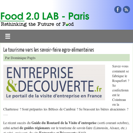
Le tourisme vers les savoir-faire agro-alimentaires
Par Dominique Pagès
Savez-vous
comment se
fabrique le
Roquefort ?
Se
confectionn
ent le
Cointreau
ou la
Chartreuse ? Sont préparées les Bêtises de Cambrai ? Se brassent les bières alsaciennes ?
….
Le récent succès du
Guide du Routard de la Visite d’entreprise
(sorti courant octobre),
celui actuel
de guides régionaux
sur le tourisme de savoir-faire (Limousin, Alsace, etc.)
et celui, croissant, du site
Entreprise et Découverte
(E&D,