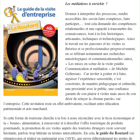
Les médiations à enrichir ?
Donner à interpréter des processus, rendre
accessibles des savoir-faire complexes, faire
participer,… tout cela demande des compétences
relationnelles et une capacité à transmettre des
connaissances, tout à la fois historiques,
artisanales, techniques et technologiques. Ainsi
le travail sur les parcours et les visites se
théorise et se professionnalise progressivement,
en se référant notamment aux recherches
muséologiques et communicationnelles (ainsi,
« Les mises en scène de la visite guidée.
Communication et médiation » de Michèle
Gellereau). Car inviter à goûter et à faire,
aiguiser l’expérience sensorielle, c’est
construire, de manière pédagogique et culturelle,
une proximité avec le public, une confiance
garante de son plaisir à visiter mais aussi de son
désir de relayer la «bonne parole» sur
l’entreprise. Cette invitation reste en effet ambivalente, oscillant entre éducation
patrimoniale et acte marchand.
Si cette forme de tourisme cherche à la fois à nous réconcilier avec le tissu économique et
la « bonne» alimentation, à renouveler et à densifier l’offre touristique de produits
gourmands, la promotion de ces visites auprès des touristes étrangers reste souvent
hésitante, parfois trop littérale en termes interculturels. En cela,
le guide du Routard
(en
réimpression et réalisé en partenariat avec l’AVE), qui ouvre éditorialement les portes de