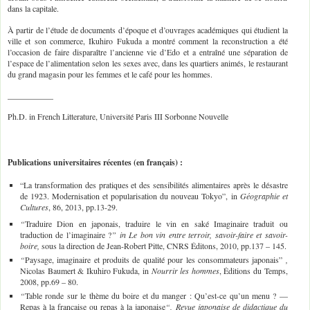
dans la capitale.
À partir de l’étude de documents d’époque et d’ouvrages académiques qui étudient la
ville et son commerce, Ikuhiro Fukuda a montré comment la reconstruction a été
l’occasion de faire disparaître l’ancienne vie d’Edo et a entraîné une séparation de
l’espace de l’alimentation selon les sexes avec, dans les quartiers animés, le restaurant
du grand magasin pour les femmes et le café pour les hommes.
___________
Ph.D. in French Litterature, Université Paris III Sorbonne Nouvelle
Publications universitaires récentes (en français) :
“La transformation des pratiques et des sensibilités alimentaires après le désastre
de 1923. Modernisation et popularisation du nouveau Tokyo”, in
Géographie et
Cultures
, 86, 2013, pp.13-29.
“
Traduire Dion en japonais, traduire le vin en saké Imaginaire traduit ou
traduction de l’imaginaire ?
” in Le bon vin entre terroir, savoir-faire et savoir-
boire,
sous la direction de Jean-Robert Pitte, CNRS Éditons, 2010, pp.137 – 145.
“
Paysage, imaginaire et produits de qualité pour les consommateurs japonais”
,
Nicolas Baumert & Ikuhiro Fukuda, in
Nourrir les hommes
, Éditions du Temps,
2008, pp.69 – 80.
“
Table ronde sur le thème du boire et du manger : Qu’est-ce qu’un menu ? —
Repas à la française ou repas à la japonaise
“,
Revue japonaise de didactique du