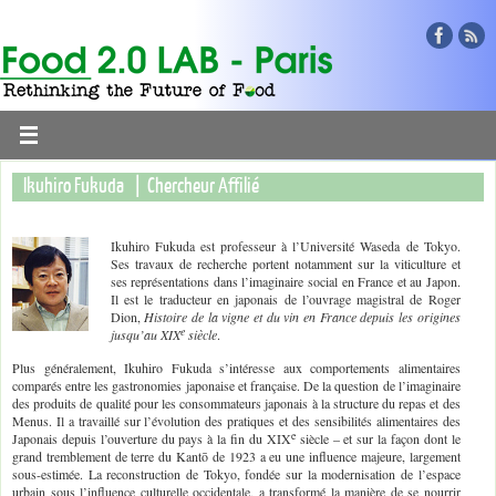
Ikuhiro Fukuda | Chercheur Affilié
Ikuhiro Fukuda est professeur à l’Université Waseda de Tokyo.
Ses travaux de recherche portent notamment sur la viticulture et
ses représentations dans l’imaginaire social en France et au Japon.
Il est le traducteur en japonais de l’ouvrage magistral de Roger
Dion,
Histoire de la vigne et du vin en France depuis les origines
e
jusqu’au
XIX
siècle
.
Plus généralement, Ikuhiro Fukuda s’intéresse aux comportements alimentaires
comparés entre les gastronomies japonaise et française. De la question de l’imaginaire
des produits de qualité pour les consommateurs japonais à la structure du repas et des
Menus. Il a travaillé sur l’évolution des pratiques et des sensibilités alimentaires des
e
Japonais depuis l’ouverture du pays à la fin du XIX
siècle – et sur la façon dont le
grand tremblement de terre du Kantō de 1923 a eu une influence majeure, largement
sous-estimée. La reconstruction de Tokyo, fondée sur la modernisation de l’espace
urbain sous l’influence culturelle occidentale, a transformé la manière de se nourrir