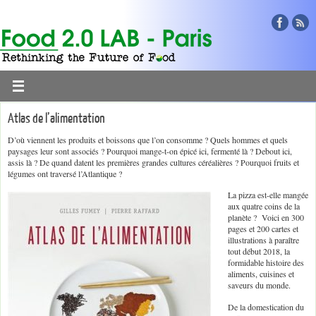
Atlas de l’alimentation
D’où viennent les produits et boissons que l’on consomme ? Quels hommes et quels
paysages leur sont associés ? Pourquoi mange-t-on épicé ici, fermenté là ? Debout ici,
assis là ? De quand datent les premières grandes cultures céréalières ? Pourquoi fruits et
légumes ont traversé l’Atlantique ?
La pizza est-elle mangée
aux quatre coins de la
planète ? Voici en 300
pages et 200 cartes et
illustrations à paraître
tout début 2018, la
formidable histoire des
aliments, cuisines et
saveurs du monde.
De la domestication du