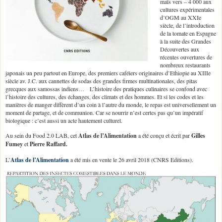
maïs vers – 4 000 aux
cultures expérimentales
d’OGM au XXIe
siècle, de l’introduction
de la tomate en Espagne
à la suite des Grandes
Découvertes aux
récentes ouvertures de
nombreux restaurants
japonais un peu partout en Europe, des premiers caféiers originaires d’Ethiopie au XIIIe
siècle av. J.C. aux cannettes de sodas des grandes firmes multinationales, des pitas
grecques aux samossas indiens… L’histoire des pratiques culinaires se confond avec
l’histoire des cultures, des échanges, des climats et des hommes. Et si les codes et les
manières de manger diffèrent d’un coin à l’autre du monde, le repas est universellement un
moment de partage, et de communion. Car se nourrir n’est certes pas qu’un impératif
biologique : c’est aussi un acte hautement culturel.
Au sein du Food 2.0 LAB, cet
Atlas de l’Alimentation
a été conçu et écrit par
Gilles
Fumey
et
Pierre Raffard.
L’
Atlas de l’Alimentation
a été mis en vente le 26 avril 2018 (CNRS Editions).