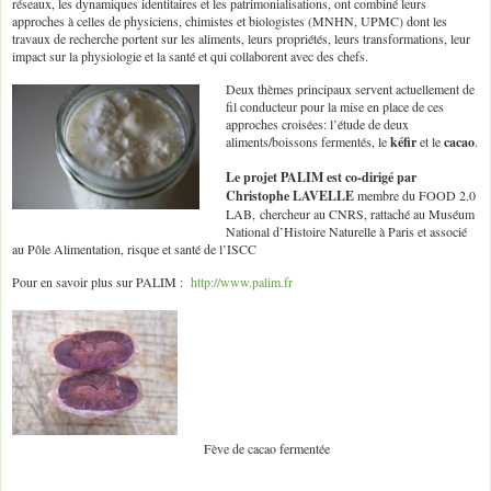
réseaux, les dynamiques identitaires et les patrimonialisations, ont combiné leurs
approches à celles de physiciens, chimistes et biologistes (MNHN, UPMC) dont les
travaux de recherche portent sur les aliments, leurs propriétés, leurs transformations, leur
impact sur la physiologie et la santé et qui collaborent avec des chefs.
Deux thèmes principaux servent actuellement de
fil conducteur pour la mise en place de ces
approches croisées: l’étude de deux
aliments/boissons fermentés, le
kéfir
et le
cacao
.
Le projet PALIM est co-dirigé par
Christophe LAVELLE
membre du FOOD 2.0
LAB, chercheur au CNRS, rattaché au Muséum
National d’Histoire Naturelle à Paris et associé
au Pôle Alimentation, risque et santé de l’ISCC
Pour en savoir plus sur PALIM :
http://www.palim.fr
Fève de cacao fermentée