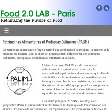
Patrimoines Alimentaires et Pratiques Culinaires (PALIM)
Le patrimoine alimentaire se forge à partir d’une combinaison de produits (la matière) et de
pratiques (la manière) dont le choix est principalement influencé par des contraintes
techniques, écologiques, économiques, culturelles et sociales.
L’objectif du projet PALIM est de comprendre
collectivement ce qui est mis en avant dans la
construction des patrimoines alimentaires et qui relève de
spécificités dans la combinaison des ingrédients et des
techniques pour obtenir des consistances, des saveurs,
des arômes, et une esthétique propres à un groupe social
ou culturel, tant au niveau de l’alimentation ordinaire
(quotidienne ou festive) que celui de la haute cuisine.
Des anthropologues (MNHN), sociologues et
géographes (Paris 4) qui travaillent sur les terroirs, les techniques de transformation des
aliments, les modes de consommation, les représentations, les expressions culturelles, les