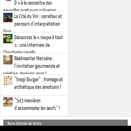
D » à la rencontre des
d
a
e
v
a
n
l
r
n
s
l
e
nouvelles pratiques culinaires
s
u
e
d
La Cité du Vin : carrefour et
u
n
f
a
n
e
e
n
parcours d’interprétation
e
n
n
s
n
o
ê
u
o
u
t
n
libre
u
v
r
e
Découvrez la « soupe à tout
v
e
e
n
e
l
)
o
» : une interview de
l
l
u
l
e
v
e
f
e
Christophe Lavelle
f
e
l
Réalimenter Masséna :
e
n
l
n
ê
e
l’invitation gourmande et
ê
t
f
t
r
e
r
e
n
créative, derniers jours !
e
)
ê
“Emoji Burger” : fromage et
)
t
r
esthétique des émotions !
e
)
“543 manières
d’accommoder les œufs” !
Barre latérale de droite