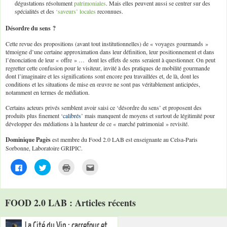
dégustations résolument
patrimoniales
. Mais elles peuvent aussi se centrer sur des
spécialités et des
‘saveurs’ locales
reconnues.
Désordre du sens ?
Cette revue des propositions (avant tout institutionnelles) de « voyages gourmands »
témoigne d’une certaine approximation dans leur définition, leur positionnement et dans
l’énonciation de leur « offre » … dont les effets de sens seraient à questionner. On peut
regretter cette confusion pour le visiteur, invité à des pratiques de mobilité gourmande
dont l’imaginaire et les significations sont encore peu travaillées et, de là, dont les
conditions et les situations de mise en œuvre ne sont pas véritablement anticipées,
notamment en termes de médiation.
Certains acteurs privés semblent avoir saisi ce ‘désordre du sens’ et proposent des
produits plus finement ‘
calibrés
’ mais manquent de moyens et surtout de légitimité pour
développer des médiations à la hauteur de ce « marché patrimonial » revisité.
Dominique Pagès
est membre du Food 2.0 LAB est enseignante au Celsa-Paris
Sorbonne, Laboratoire GRIPIC.
C
C
C
C
l
l
l
l
i
i
i
i
q
q
q
q
u
u
u
u
e
e
e
e
FOOD 2.0 LAB : Articles récents
z
z
r
z
p
p
p
p
o
o
o
o
u
u
u
u
La Cité du Vin : carrefour et
r
r
r
r