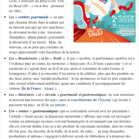
Gras, Cavalcade du Bœuf Gras, Fête
du Bœuf villé
– c’est-à-dire : promené
en ville);
Les «
sentiers gourmands
»
: en tant
que chemins étroits dans la nature qui
ne laissent passage qu’aux marcheurs,
ils devraient inviter à des traversées
champêtres, alliant plaisirs gourmands
et découverte d’un terroir. Mais, de
nouveau, on ne peut que constater un
usage approximatif voire hasardeux de la notion;
Les « Randonnées » et les « Trails »
:
le pas s’accélère, la performance sportive est à
l’évidence plus au centre, les territoires s’élargissent (8 à 20 kms à parcourir !) et se
ruralisent; il s’agirait donc au fil d’un pas alerte et volontaire de relier fermes et
fromageries, d’aller à la rencontre d’un terroir et de célébrer, plus que des produits ou
des lieux précis, une ‘ruralité productrice’. Si les promesses se font ici plus explicites,
elles restent relativement indéfinies quant aux conditions d’accompagnement du
visiteur (
Île de France
;
Alsace
);
Les « Itinéraires » et « circuits » gourmands et gastronomiques
: ils sont motorisés
et peuvent tant traverser des pays (ainsi la
route/Itinéraire du Chocolat
) qu’inviter à
parcourir un pays au fil de ses
terroirs
;
Les « routes » gastronomiques
(qui se confondent souvent avec les précédents):
l’échelle s’étend encore, la dimension mémorielle s’affirme; une route est envisagée
comme un pèlerinage reconnu (souvent homologué) et est marquée par une histoire;
elle est souvent dédiée à un ou à des produits de renommée mondiale: ainsi les routes
du foie gras, du chocolat, de la truffe, de la noix, du cidre,… au long desquelles
producteurs et artisans s’engagent à délivrer secrets de fabrication et à proposer des