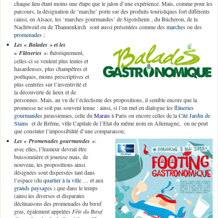
chaque lieu étant moins une étape que le jalon d’une expérience. Mais, comme pour les
parcours, la désignation de ‘marche’ porte sur des produits touristiques fort différents
(ainsi, en Alsace, les ‘marches gourmandes’ de Sigolsheim , du Bûcheron, de la
Nachtweid ou de Thannenkirch sont aussi présentées comme des
marches
ou des
promenades
;
Les « Balades » et les
« Flâneries »
: théoriquement,
celles-ci se veulent plus lentes et
hasardeuses, plus champêtres et
poétiques, moins prescriptives et
plus centrées sur l’inventivité et
la découverte de lieux et de
personnes. Mais, au vu de l’éclectisme des propositions, il semble encore que la
promesse ne soit pas souvent tenue : ainsi, si l’on met en dialogue les
flâneries
gourmandes
jurassiennes, celle du
Marais
à Paris ou encore celles de la
Cité Jardin de
Stains
et de Brême, ville Capitale de l’Etat du même nom en Allemagne, on ne peut
que constater l’impossibilité d’une comparaison;
Les « Promenades gourmandes »
:
avec elles, l’humeur devrait être
buissonnière et joueuse mais, de
nouveau, les propositions ainsi
désignées sont dispersées tant dans
l’espace (du
quartier à la ville
… et aux
grands paysages
) que dans le temps
(ainsi les diverses et disparates
déclinaisons des promenades du bœuf
gras, également appelées
Fête du Bœuf