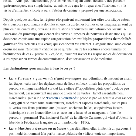
réseau. Ainsi peut-elle devenir, pour les visiteurs ayant choisi de suivre des parcours
gastronomiques, une simple halte, au même titre que le « repas chez l’habitant », « la
visite d’un sentier viticole » ou « l’atelier de cuisine » proposé par une association.
Depuis quelques années, les régions réorganisent activement leur offre touristique autour
de « parcours gourmands » dont les enjeux, la durée, les formes et les imaginaires sont de
plus en plus contrastés, ouvrant à des relations renouvelées aux patrimoines locaux. A
l’occasion du printemps qui vient et des envies d’arpenter de nouvelles destinations qui se
dessinent, esquissons une rapide catégorisation des
multiples propositions de mobilités
gourmandes
(
actuelles et à venir) qui s’énoncent via Internet. Catégorisation simplement
esquissée mais résolument critique en ce qu’elle illustre les écritures encore timides ou
brouillonnes de ces « parcours » et, de là, voudrait inviter les responsables de destination
à les repenser en termes de communication, d’éditorialisation et de médiation.
Les destinations gourmandes à bras le corps ?
Les « Parcours » gourmands et gastronomiques
: par définition, ils mettent en avant
les étapes, valorisent les déplacements de lieux en lieux ; mais les propositions de
parcours en ligne semblent surtout faire office d’’appellation générique’ quelque peu
fourre tout, car recouvrant une grande diversité de visites : tantôt essentiellement
marchandes (ainsi le site ‘
Parcours Gourmands
’ proposé par
Au Féminin.com
associé
à
org,
qui relie avant tout restaurateurs, marchés et espaces marchands), tantôt plus
ouvertes aux lieux patrimoniaux (musées, anciennes halles, coopératives locales
historiques) voire à une réflexion en acte sur « la santé en mangeant » (ainsi le
parcours gourmand ‘Patrimoine et Santé’ de la ville de Carmaux qui vient d’obtenir le
label de la Fédération française de … randonnée – FFR);
Les « Marches » (rurales ou urbaines)
: par définition, elles invitent à un parcours à
pas modérés, donnant à la performance pédestre du visiteur toute son importance,