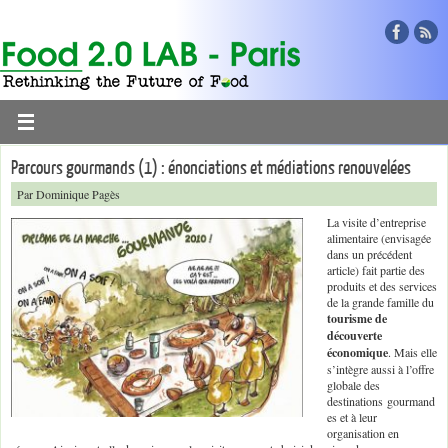
Parcours gourmands (1) : énonciations et médiations renouvelées
Par Dominique Pagès
La visite d’entreprise
alimentaire (envisagée
dans un précédent
article) fait partie des
produits et des services
de la grande famille du
tourisme de
découverte
économique
. Mais elle
s’intègre aussi à l’offre
globale des
destinations gourmand
es et à leur
organisation en