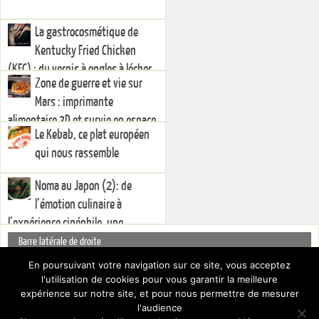
La gastrocosmétique de
Kentucky Fried Chicken
(KFC) : du vernis à ongles à lécher
Zone de guerre et vie sur
Mars : imprimante
alimentaire 3D et survie en espace
Le Kebab, ce plat européen
hostile
qui nous rassemble
Noma au Japon (2): de
l’émotion culinaire à
l’expérience cinéphile, une
injonction à la créativité
Barre latérale de droite
You currently have no widgets set in the right sidebar. You can add
En poursuivant votre navigation sur ce site, vous acceptez
widgets via the
.
Dashboard
l'utilisation de cookies pour vous garantir la meilleure
Pour cacher cette barre latérale, choisissez un Layout différent par le biais
expérience sur notre site, et pour nous permettre de mesurer
des
.
Paramètres du thème
l'audience