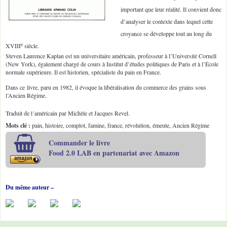
important que leur réalité. Il convient donc
d’analyser le contexte dans lequel cette
croyance se développe tout au long du
e
XVIII
siècle.
Steven Laurence Kaplan est un universitaire américain, professeur à l’Université Cornell
(New York), également chargé de cours à Institut d’études politiques de Paris et à l’École
normale supérieure. Il est historien, spécialiste du pain en France.
Dans ce livre, paru en 1982, il évoque la libéralisation du commerce des grains sous
l’Ancien Régime.
Traduit de l´américain par Michèle et Jacques Revel.
Mots clé :
pain, histoire, complot, famine, france, révolution, émeute, Ancien Régime
Commander le livre
Food 2.0 LAB en partenariat avec Amazon
Du même auteur –