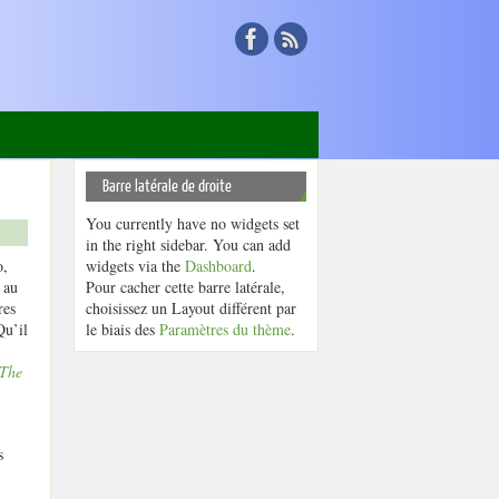
Barre latérale de droite
You currently have no widgets set
in the right sidebar. You can add
o,
widgets via the
Dashboard
.
 au
Pour cacher cette barre latérale,
res
choisissez un Layout différent par
Qu’il
le biais des
Paramètres du thème
.
The
s