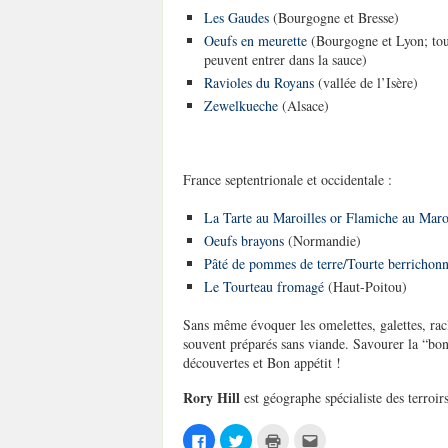
Les Gaudes
(Bourgogne et Bresse)
Oeufs en meurette
(Bourgogne et Lyon; tout
peuvent entrer dans la sauce)
Ravioles du Royans
(vallée de l’Isère)
Zewelkueche
(Alsace)
France septentrionale et occidentale :
La Tarte au Maroilles or Flamiche au Maro
Oeufs brayons
(Normandie)
Pâté de pommes de terre/Tourte berrichon
Le Tourteau fromagé
(Haut-Poitou)
Sans même évoquer les omelettes, galettes, racle
souvent préparés sans viande. Savourer la “bon
découvertes et Bon appétit !
Rory Hill
est géographe spécialiste des terroi
C
C
C
C