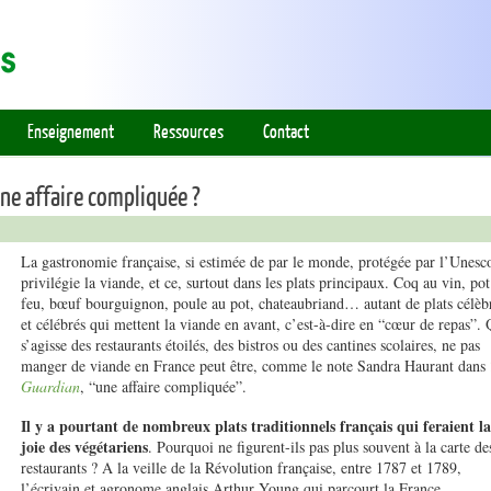
Enseignement
Ressources
Contact
une affaire compliquée ?
La gastronomie française, si estimée de par le monde, protégée par l’Unesc
privilégie la viande, et ce, surtout dans les plats principaux. Coq au vin, pot
feu, bœuf bourguignon, poule au pot, chateaubriand… autant de plats célèb
et célébrés qui mettent la viande en avant, c’est-à-dire en “cœur de repas”. 
s’agisse des restaurants étoilés, des bistros ou des cantines scolaires, ne pas
manger de viande en France peut être, comme le note Sandra Haurant dans
Guardian
, “une affaire compliquée”.
Il y a pourtant de nombreux plats traditionnels français qui feraient la
joie des végétariens
. Pourquoi ne figurent-ils pas plus souvent à la carte de
restaurants ? A la veille de la Révolution française, entre 1787 et 1789,
l’écrivain et agronome anglais Arthur Young qui parcourt la France,