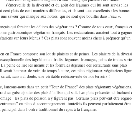
s’émerveille de la diversité et du goût des légumes qui lui sont servis : les
cent plats de cent manières différentes, et ils sont tous excellents : les bonnes
 une saveur qui manque aux nôtres, qui ne sont que bouillis dans l’eau ».
ançais qui feraient les délices des végétariens ? Comme de tous ceux, français e
oine gastronomique végétarien français. Les restaurateurs auraient tout à gagner
égétariens sur leurs Menus ? Ces plats sont souvent moins chers à préparer qu’un 
en en France comporte son lot de plaisirs et de peines. Les plaisirs de la diversi
 exceptionnelle des ingrédients : fruits, légumes, fromages, pains de toutes sorte
La peine de lire les menus et les formules déjeuner des restaurants sans plats
Il serait heureux de voir, de temps à autre, ces plats régionaux végétariens figur
 serait, sans nul doute, une véritable redécouverte de nos terroirs !
e, lançons-nous dans un petit “Tour de France” des plats régionaux végétariens.
 à sa guise ajouter des plats à la liste qui suit. Les plats présentés ici incluent 
omage ; les plats de poisson n’y figurent pas. Certains plats peuvent être regard
ntremets” ou plats d’accompagnement, toutefois ils peuvent parfaitement être
t principal dans l’ordre traditionnel du repas à la française.