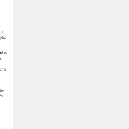
t
 à
plat
té et
s,
er à
des
és