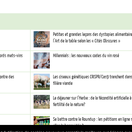
Petites et grandes leçons des dystopies alimentaire
l’Art de la table selon les « Cités Obscures »
cords mets-vins
Millennials : les nouveaux codes du vin rosé
contre des
Les ciseaux génétiques CRISPR/Cas9 tranchent dans
filière viande
Le déjeuner sur l’Herbe : de la fécondité artificielle à
fertilité de la nature?
Se battre contre le Roundup : les pétitions en ligne 
elles la bonne idée ?