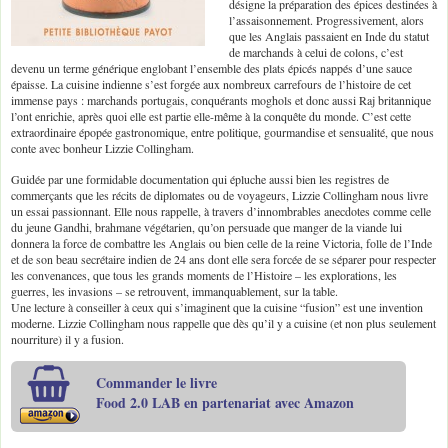
désigne la préparation des épices destinées à
l’assaisonnement. Progressivement, alors
que les Anglais passaient en Inde du statut
de marchands à celui de colons, c’est
devenu un terme générique englobant l’ensemble des plats épicés nappés d’une sauce
épaisse. La cuisine indienne s’est forgée aux nombreux carrefours de l’histoire de cet
immense pays : marchands portugais, conquérants moghols et donc aussi Raj britannique
l’ont enrichie, après quoi elle est partie elle-même à la conquête du monde. C’est cette
extraordinaire épopée gastronomique, entre politique, gourmandise et sensualité, que nous
conte avec bonheur Lizzie Collingham.
Guidée par une formidable documentation qui épluche aussi bien les registres de
commerçants que les récits de diplomates ou de voyageurs, Lizzie Collingham nous livre
un essai passionnant. Elle nous rappelle, à travers d’innombrables anecdotes comme celle
du jeune Gandhi, brahmane végétarien, qu’on persuade que manger de la viande lui
donnera la force de combattre les Anglais ou bien celle de la reine Victoria, folle de l’Inde
et de son beau secrétaire indien de 24 ans dont elle sera forcée de se séparer pour respecter
les convenances, que tous les grands moments de l’Histoire – les explorations, les
guerres, les invasions – se retrouvent, immanquablement, sur la table.
Une lecture à conseiller à ceux qui s’imaginent que la cuisine “fusion” est une invention
moderne. Lizzie Collingham nous rappelle que dès qu’il y a cuisine (et non plus seulement
nourriture) il y a fusion.
Commander le livre
Food 2.0 LAB en partenariat avec Amazon