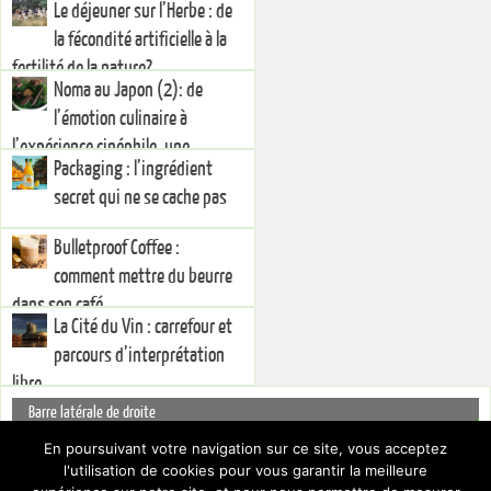
Le déjeuner sur l’Herbe : de
la fécondité artificielle à la
fertilité de la nature?
Noma au Japon (2): de
l’émotion culinaire à
l’expérience cinéphile, une
Packaging : l’ingrédient
injonction à la créativité
secret qui ne se cache pas
Bulletproof Coffee :
comment mettre du beurre
dans son café
La Cité du Vin : carrefour et
parcours d’interprétation
libre
Barre latérale de droite
You currently have no widgets set in the right sidebar. You can add
En poursuivant votre navigation sur ce site, vous acceptez
widgets via the
.
Dashboard
l'utilisation de cookies pour vous garantir la meilleure
Pour cacher cette barre latérale, choisissez un Layout différent par le biais