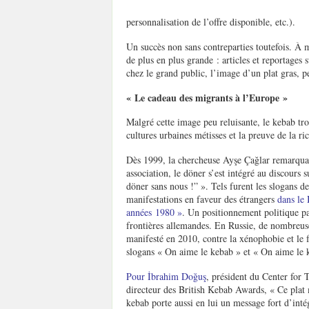
personnalisation de l’offre disponible, etc.).
Un succès non sans contreparties toutefois. À 
de plus en plus grande : articles et reportages 
chez le grand public, l’image d’un plat gras, p
« Le cadeau des migrants à l’Europe »
Malgré cette image peu reluisante, le kebab tr
cultures urbaines métisses et la preuve de la ri
Dès 1999, la chercheuse Ayşe Çağlar remarquait
association, le döner s’est intégré au discours
döner sans nous !” ». Tels furent les slogans d
manifestations en faveur des étrangers
dans le 
années 1980
»
. Un positionnement politique pa
frontières allemandes. En Russie, de nombreus
manifesté en 2010, contre la xénophobie et le 
slogans « On aime le kebab » et « On aime le 
Pour İbrahim Doğuş
, président du Center for 
directeur des British Kebab Awards, « Ce plat 
kebab porte aussi en lui un message fort d’intég