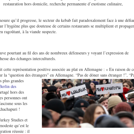
restauration hors domicile, recherche permanente d’exotisme culinaire,
mesure qu’il progresse, le secteur du kebab fait paradoxalement face à une défia
sur l’hygiène plus que douteuse de certains restaurants se multiplient et propagen
eu ragoûtant, à la viande suspecte.
ouve pourtant au fil des ans de nombreux défenseurs y voyant l’expression de
chesse des échanges interculturels.
 cette représentation positive associée au plat en Allemagne : « En raison de c
 sur la “question des étrangers” en Allemagne. “Pas de
döner sans étranger !”, “P
es plus grandes
Berlin des
rtagé hors des
es personnes ont
fascisme sous les
khachapuri !
Turkey Studies et
modeste qu’est le
ration réussie : il