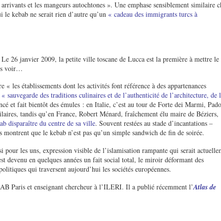
arrivants et les mangeurs autochtones ». Une emphase sensiblement similaire c
i le kebab ne serait rien d’autre qu’un
« cadeau des immigrants turcs à
 Le 26 janvier 2009, la petite ville toscane de Lucca est la première à mettre le
is voir…
e « les établissements dont les activités font référence à des appartenances
e
« sauvegarde des traditions culinaires et de l’authenticité de l’architecture, de 
cé et fait bientôt des émules : en Italie, c’est au tour de Forte dei Marmi, Pad
laires, tandis qu’en France, Robert Ménard, fraîchement élu maire de Béziers,
b disparaître du centre de sa ville
. Souvent restées au stade d’incantations –
s montrent que le kebab n’est pas qu’un simple sandwich de fin de soirée.
 pour les uns, expression visible de l’islamisation rampante qui serait actuell
st devenu en quelques années un fait social total, le miroir déformant des
politiques qui traversent aujourd’hui les sociétés européennes.
AB Paris et enseignant chercheur à l’ILERI. Il a publié récemment l’
Atlas de