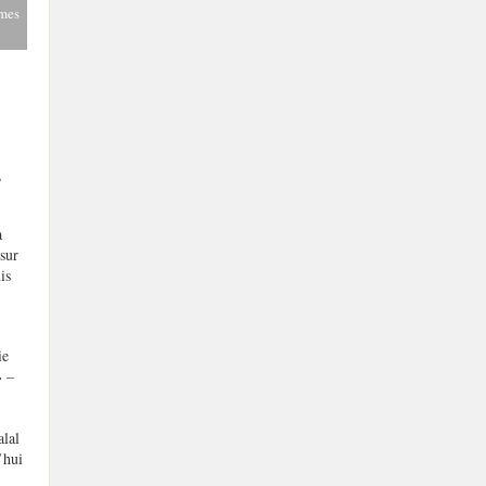
ames
,
à
 sur
is
ie
» –
alal
’hui