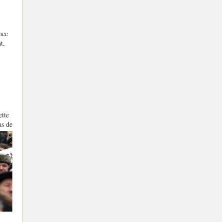
nce
t,
ette
as de