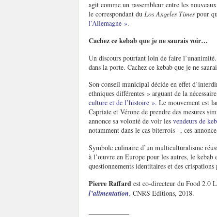
agit comme un rassembleur entre les nouveaux 
le correspondant du
Los Angeles Times
pour qu
l’Allemagne »
.
Cachez ce kebab que je ne saurais voir…
Un discours pourtant loin de faire l’unanimité.
dans la porte. Cachez ce kebab que je ne saura
Son conseil municipal décide en effet d’interdir
ethniques différentes » arguant de la nécessair
culture et de l’histoire »
. Le mouvement est lan
Capriate et Vérone de prendre des mesures simi
annonce sa volonté de voir les
vendeurs de keba
notamment dans le cas biterrois –, ces annonce
Symbole culinaire d’un multiculturalisme réussi
à l’œuvre en Europe pour les autres, le kebab e
questionnements identitaires et des crispations 
Pierre Raffard
est co-directeur du Food 2.0 L
l’alimentation
,
CNRS Editions, 2018.
____________