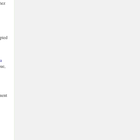
hez
 pied
la
oue,
ement