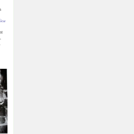
n
ica
nt
,
,