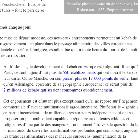
Première photo connue du doner kebab, J
on s’enclenche en Europe de
Robertson, 1855, Empire ottoman
turcs – font le pari de se
mmés chaque jour
 une mise de départ modeste, ces nouveaux entrepreneurs permettent au kebab de
e progressivement une place dans le paysage alimentaire des villes européennes.
lientèle ouvrière, immigrée, estudiantine qui, à toute heure du jour et de la nuit
e se rassasier.
Au fil des ans, le développement du kebab en Europe est fulgurant. Rien qu’
Paris, ce sont aujourd’hui
plus de 550 établissements
qui ont inscrit le kebab
leur carte. Outre-Manche,
on compterait plus de 17 000 points de vente
, tand
qu’en Allemagne, épicentre de sa géographie européenne, ce serait plus de
2 millions de kebabs qui seraient consommés quotidiennement
.
Cet engouement est d’autant plus exceptionnel qu’il ne repose sur l’hégémon
commerciale d’aucune multinationale agroalimentaire. Plutôt sur le « génie 
en partie inconscient – de milliers de restaurateurs indépendants qui ont su
proposer un plat ambivalent capable de répondre aux attentes éthiques et
religieuses d’une partie des mangeurs – notamment à travers la question du h
–, mais aussi de suivre les transformations profondes que connaissent aujourd
les pratiques alimentaires des mangeurs européens (augmentation de la