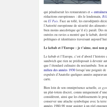
qui pénaliserait les restaurateurs et
« entraînera
rédactions européennes : dès le lendemain,
Bil
ou
El País
. Face au tollé, les eurodéputés déci
l’Autorité européenne de sécurité des alimen
bien moins anecdotique qu’il n’y paraît. Des m
outrées ou ravies a montré que le kebab, derrièr
politiques et identitaires traversant aujourd’hu
Le kebab et l’Europe : je t’aime, moi non p
Le kebab et l’Europe, c’est d’abord l’histoire 
sandwich que rien ne prédisposait à devenir aut
que l’étendard culinaire du noctambule. Son 
milieu des années 1930
lorsqu’une poignée de r
expulsés d’Anatolie quelques années auparavant 
carte.
Bien loin de son omniprésence actuelle, ce
gyr
un plat-totem discret, connu uniquement d’une
considèrent, ainsi que les établissements le 
conserver une attache symbolique avec la terre n
années 1980-90 pour assister à un réel engou