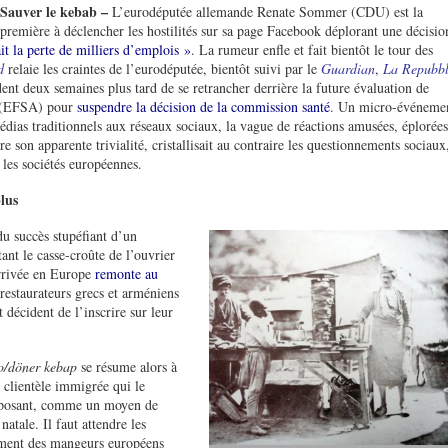
Sauver le kebab –
L’eurodéputée allemande Renate Sommer (CDU) est la
première à déclencher les hostilités sur sa page Facebook déplorant une décisio
it la perte de milliers d’emplois »
. La rumeur enfle et fait bientôt le tour des
d
relaie les craintes de l’eurodéputée, bientôt suivi par le
Guardian
,
La Repubbl
dent deux semaines plus tard de se retrancher derrière la future évaluation de
ts (EFSA) pour
suspendre la décision de la commission santé
. Un micro-événeme
édias traditionnels aux réseaux sociaux, la vague de réactions amusées, éplorées
e son apparente trivialité, cristallisait au contraire les questionnements sociaux
i les sociétés européennes.
lus
du succès stupéfiant d’un
ant le casse-croûte de l’ouvrier
arrivée en Europe
remonte au
estaurateurs grecs et arméniens
décident de l’inscrire sur leur
o/döner kebap
se résume alors à
 clientèle immigrée qui le
proposant, comme un moyen de
atale. Il faut attendre les
ement des mangeurs européens