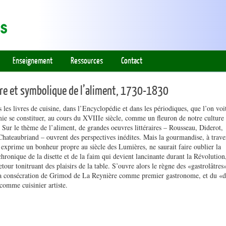
Enseignement
Ressources
Contact
oire et symbolique de l’aliment, 1730-1830
 les livres de cuisine, dans l’Encyclopédie et dans les périodiques, que l’on voit
ie se constituer, au cours du XVIIIe siècle, comme un fleuron de notre culture
. Sur le thème de l’aliment, de grandes oeuvres littéraires – Rousseau, Diderot,
Chateaubriand – ouvrent des perspectives inédites. Mais la gourmandise, à trave
s’exprime un bonheur propre au siècle des Lumières, ne saurait faire oublier la
chronique de la disette et de la faim qui devient lancinante durant la Révolution
etour tonitruant des plaisirs de la table. S’ouvre alors le règne des «gastrolâtres
la consécration de Grimod de La Reynière comme premier gastronome, et du «d
omme cuisinier artiste.