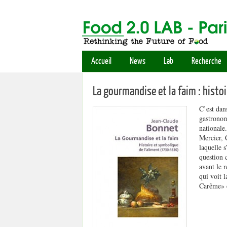
Accueil
News
Lab
Recherche
La gourmandise et la faim : hist
C’est dans
gastronom
nationale
Mercier, 
laquelle 
question 
avant le r
qui voit 
Carême» c