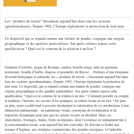
Les “produits de terroir” foisonnent aujourd’hui dans tous les secteurs
agroalimentaires. Depuis 1992, l’Europe réglemente la protection de leur nom.
Ce dispositif qui se répand comme une traînée de poudre, conjugue une origine
géographique et des qualités particulières. Sur quels critères repose cette
qualification ? Quel est le contenu de la relation à un lieu ?
Grataron d’Arêches, pogne de Romans, cardon, bouche rouge, tarte au quemeau,
pormonier, boudin d’herbe, chapons et poulardes de Bresse… Porteurs d’une étonnante
diversité biologique et culturelle, les « produits de terroir » foisonnent aujourd’hui dans
tous les secteurs agroalimentaires. Depuis 1992, l’Europe réglemente la protection de
leur nom. Ce dispositif, qui se répand comme une traînée de poudre, conjugue une
origine géographique et des qualités particulières. Sur quels critères repose cette
qualification ? Quel est le contenu de la relation à un lieu ? Comment prendre en compte
la tradition, l’histoire, les savoirs et les pratiques, la culture locale en un mot ? De plus
en plus, notre société tend à associer étroitement la valorisation de ces productions à leur
dimension patrimoniale : un patrimoine vivant, synonyme de revitalisation et de
trajectoire dynamique pour peu que les acteurs locaux en décident. Mais ces
charcuteries, fromages, huiles, fruits ou légumes, dont l’existence est intimement liée à
la consommation locale, sont aujourd’hui très convoités. Ils doivent se frotter aux
normes d’hygiène, aux stratégies commerciales des grandes enseignes, à l’industrie
agroalimentaire. Que reste-t-il alors de la dimension culturelle qui signe leur spécificité ?