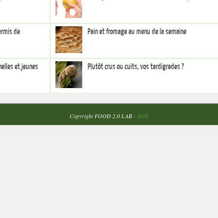
ermis de
Pain et fromage au menu de la semaine
elles et jeunes
Plutôt crus ou cuits, vos tardigrades ?
Copyright
FOOD 2.0 LAB
-
2016