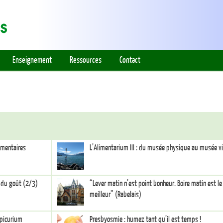
Enseignement
Ressources
Contact
limentaires
L’Alimentarium III : du musée physique au musée vi
s du goût (2/3)
“Lever matin n’est point bonheur. Boire matin est le
meilleur” (Rabelais)
Epicurium
Presbyosmie : humez tant qu’il est temps !