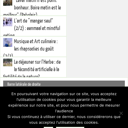
“Lever matin n’est point
bonheur. Boire matin est le
meilleur” (Rabelais)
L’art de “manger seul”
(2/2) : eenmaal et mindful
eating
Musique et Art culinaire :
les rhapsodies du goût
(2/3)
Le déjeuner sur l’Herbe : de
la fécondité artificielle à la
fertilité de la nature?
Barre latérale de droite
You currently have no widgets set in the right sidebar. You can add
En poursuivant votre navigation sur ce site, vous acceptez
widgets via the
.
Dashboard
l'utilisation de cookies pour vous garantir la meilleure
Pour cacher cette barre latérale, choisissez un Layout différent par le biais
expérience sur notre site, et pour nous permettre de mesurer
des
.
Paramètres du thème
l'audience
Si vous continuez à utiliser ce dernier, nous considérerons que
vous acceptez l'utilisation des cookies.