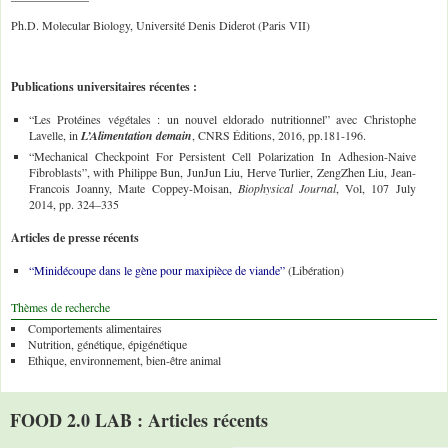
Ph.D. Molecular Biology, Université Denis Diderot (Paris VII)
Publications universitaires récentes :
“Les Protéines végétales : un nouvel eldorado nutritionnel” avec Christophe
Lavelle, in
L’Alimentation demain
, CNRS Éditions, 2016, pp.181-196.
“Mechanical Checkpoint For Persistent Cell Polarization In Adhesion-Naive
Fibroblasts”, with Philippe Bun, JunJun Liu, Herve Turlier, ZengZhen Liu, Jean-
Francois Joanny, Maıte Coppey-Moisan,
Biophysical Journal
, Vol, 107 July
2014, pp. 324–335
Articles de presse récents
“
Minidécoupe dans le gène pour maxipièce de viande”
(Libération)
Thèmes de recherche
Comportements alimentaires
Nutrition, génétique, épigénétique
Ethique, environnement, bien-être animal
FOOD 2.0 LAB : Articles récents