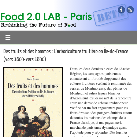
Des fruits et des hommes : L’arboriculture fruitière en Île-de-France
(vers 1600-vers 1800)
Dans les deux derniers siècles de l’Ancien
Régime, les campagnes parisiennes
connaissent un fort développement des
cultures fruitières scellant la renommée des
cerises de Montmorency, des pêches de
Montreuil et autres figues blanches
d’Argenteuil. Cet essor naît de la rencontre
entre une demande urbaine traditionnelle
vivifiée par un fort engouement pour les
fruits dressant des potagers-fruitiers autour
de toutes les maisons des champs de la
France classique, et une paysannerie-
marchande parisienne dynamique ayant
l’aptitude pour y répondre. Dès lors, les