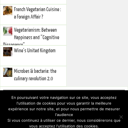
French Vegetarian Cuisine :
a Foreign Affair ?
Vegetarianism: Between
Happiness and “Cognitive
Dissonance”
Wine’s United Kingdom
Microbes & bacteria: the
culinary revolution 2.0
Right Sidebar
En poursuivant votre navigation sur ce site, vous acceptez
You currently have no widgets set in the right sidebar. You can add
l'utilisation de cookies pour vous garantir la meilleure
widgets via the
.
Dashboard
expérience sur notre site, et pour nous permettre de mesurer
To hide this sidebar, switch to a different Layout via the
.
Theme Settings
l'audience
Si vous continuez à utiliser ce dernier, nous considérerons que
vous acceptez l'utilisation des cookies.