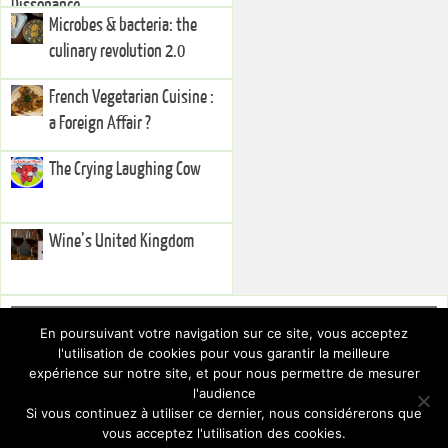
Dissonance”
Microbes & bacteria: the
culinary revolution 2.0
French Vegetarian Cuisine :
a Foreign Affair ?
The Crying Laughing Cow
Wine’s United Kingdom
Right Sidebar
En poursuivant votre navigation sur ce site, vous acceptez
You currently have no widgets set in the right sidebar. You can add
l'utilisation de cookies pour vous garantir la meilleure
widgets via the
.
Dashboard
expérience sur notre site, et pour nous permettre de mesurer
To hide this sidebar, switch to a different Layout via the
.
Theme Settings
l'audience
Si vous continuez à utiliser ce dernier, nous considérerons que
vous acceptez l'utilisation des cookies.