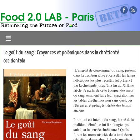
Le goût du sang : Croyances et polémiques dans la chrétienté
occidentale
L’interdit de consommer du sang, présent
dans la tradition juive et cela dès les temps
hébraïques les plus reculés, fut préservé
par la chrétienté jusqu’à la fin du XIIème
siècle. A partir de cette époque, des mets
de sang semblent faire leur apparition sur
les tables chrétiennes non sans quelques
réticences et préjugés hérités des temps
anciens.
Pourquoi cet interdit du sang, hérité de la
tradition hébraïque fut-il si longtemps
suivi par la pensée chrétienne ? Quels
furent les moments clés de la tombée en
désuétude de ce tabou ? Après une étude