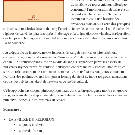
du système de représentation hébraïque
concernant l’incorporation de sang et son
rapport avec la pensée chrétienne, le
lecteur est invité à une histoire des
croyances mais aussi à celle des pratiques
culinaires et médicales faisant du sang l’objet de toutes les controverses. La médecine, les
régimes de santé, les pharmacopées, l’abattage et la préparation des viandes, la répartition
des temps en charnage et carême révèlent une persistance des tabous anciens durant tout
l’Age Moderne.
Au crépuscule de la médecine des humeurs, le sang devient certes plus aisément
consommable, mais la découverte des Nouveaux Mondes relance quant à elle les vieux
débats sur l’anthropophagie et son avidité de sang. L’apparition parmi les esprits de
nouveaux mythes venus du centre-est européen concernant les vampires, montre en ce
sens un refus croissant de l’animalité humaine. Les transfusions sanguines entraînent à
leur tour des polémiques qui font passer le sang du statut de tabou religieux, abandonné
depuis des siècles, au statut de mystère et de mythe culturel.
Cette approche historique, philosophique mais aussi anthropologique montre en quoi le
sang, au cœur des pratiques sociales, nourrit de son souffle les usages et les craintes les
plus vives portés sur les mystères du vivant.
Sommaire :
LA SPHERE DU RELIGIEUX
Le poids du divin
L’interdit du sang