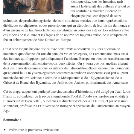
identique chez tous les humains, mais
aussi à la diversité des cultures et à tout ce
qui contribue à modeler l’identité de
chaque peuple : elle dépend de leurs
techniques de production agricole ; de leurs structures sociales ; de leurs représentations
diététiques et religieuses, et des prescriptions qui en découlent ; de leur vision du monde et
d’un ensemble de traditions lentement construites au cours des siècles. Les relations entre
ces aspects de la culture et les façons de se nourrir ont toujours existé, de la conquête du
feu au débarquement de Mac Donald en Europe.
C’est cette longue histoire que ce livre nous invite à découvrir. Il y sera question de
nourriture quotidienne, du rôle du pain, du vin et des épices, de l’art culinaire, mais aussi
des famines qui frappaient périodiquement l’ancienne Europe, ou bien des transformations
de la consommation alimentaire depuis deux siècles. On y verra que nos ancêtres avaient
déjà des livres de cuisine et que les métiers de l’alimentation étaient encore plus nombreux
qu’aujourd’hui. On y verra également comment la tradition occidentale s’est peu ou prou
nourrie de cultures voisines : celles de la Mésopotamie et de l’Égypte ancienne, de la
Grèce et de Rome, des Byzantins, des Juifs et des Arabes, et, finalement, des Américains.
Cet ouvrage, auquel ont participé une cinquantaine d’historiens, a été dirigé par Jean-Louis
Flandrin, cofondateur de la revue internationale Food & Foodways, professeur émérite à
l’Université de Paris VIII _ Vincennes et directeur d’études à l’EHESS, et par Massimo
Montanari, professeur à l’Université de Bologne et spécialiste de l’alimentation au Moyen
Age.
Sommaire :
Préhistoire et premières civilisations