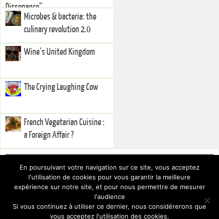
Dissonance”
Microbes & bacteria: the
culinary revolution 2.0
Wine’s United Kingdom
The Crying Laughing Cow
French Vegetarian Cuisine :
a Foreign Affair ?
Right Sidebar
En poursuivant votre navigation sur ce site, vous acceptez
You currently have no widgets set in the right sidebar. You can add
l'utilisation de cookies pour vous garantir la meilleure
widgets via the
.
Dashboard
expérience sur notre site, et pour nous permettre de mesurer
To hide this sidebar, switch to a different Layout via the
.
Theme Settings
l'audience
Si vous continuez à utiliser ce dernier, nous considérerons que
vous acceptez l'utilisation des cookies.