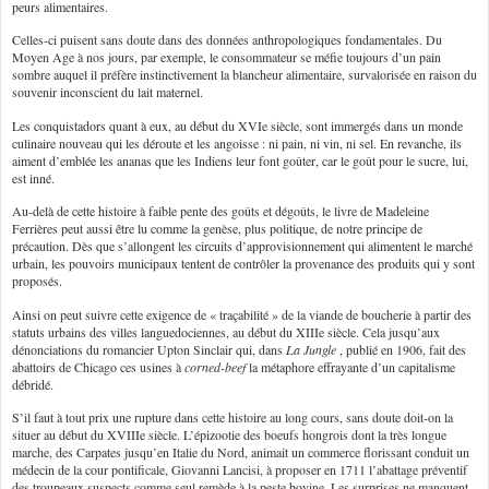
peurs alimentaires.
Celles-ci puisent sans doute dans des données anthropologiques fondamentales. Du
Moyen Age à nos jours, par exemple, le consommateur se méfie toujours d’un pain
sombre auquel il préfère instinctivement la blancheur alimentaire, survalorisée en raison du
souvenir inconscient du lait maternel.
Les conquistadors quant à eux, au début du XVIe siècle, sont immergés dans un monde
culinaire nouveau qui les déroute et les angoisse : ni pain, ni vin, ni sel. En revanche, ils
aiment d’emblée les ananas que les Indiens leur font goûter, car le goût pour le sucre, lui,
est inné.
Au-delà de cette histoire à faible pente des goûts et dégoûts, le livre de Madeleine
Ferrières peut aussi être lu comme la genèse, plus politique, de notre principe de
précaution. Dès que s’allongent les circuits d’approvisionnement qui alimentent le marché
urbain, les pouvoirs municipaux tentent de contrôler la provenance des produits qui y sont
proposés.
Ainsi on peut suivre cette exigence de « traçabilité » de la viande de boucherie à partir des
statuts urbains des villes languedociennes, au début du XIIIe siècle. Cela jusqu’aux
dénonciations du romancier Upton Sinclair qui, dans
La Jungle
, publié en 1906, fait des
abattoirs de Chicago ces usines à
corned-beef
la métaphore effrayante d’un capitalisme
débridé.
S’il faut à tout prix une rupture dans cette histoire au long cours, sans doute doit-on la
situer au début du XVIIIe siècle. L’épizootie des boeufs hongrois dont la très longue
marche, des Carpates jusqu’en Italie du Nord, animait un commerce florissant conduit un
médecin de la cour pontificale, Giovanni Lancisi, à proposer en 1711 l’abattage préventif
des troupeaux suspects comme seul remède à la peste bovine. Les surprises ne manquent