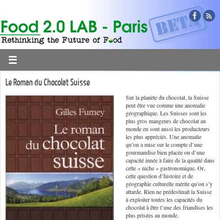
Le Roman du Chocolat Suisse
Sur la planète du chocolat, la Suisse
peut être vue comme une anomalie
géographique. Les Suisses sont les
plus gros mangeurs de chocolat au
monde en sont aussi les producteurs
les plus appréciés. Une anomalie
qu’on a mise sur le compte d’une
gourmandise bien placée ou d’une
capacité innée à faire de la qualité dans
cette « niche » gastronomique. Or,
cette question d’histoire et de
géographie culturelle mérite qu’on s’y
attarde. Rien ne prédestinait la Suisse
à exploiter toutes les capacités du
chocolat à être l’une des friandises les
plus prisées au monde.