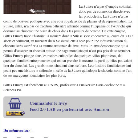
La Suisse n’a pas d’empire colonial,
donc pas de connexion directe avec
les producteurs. La Suisse n’a pas
connu de pouvoir politique avec une cour royale avide de plaisirs et de représentation. La
Suisse, enfin, n’a pas de tradition pâtissière affirmée comme l’Espagne ou l’Autriche qui
destinait au chocolat une place de choix dans les plaisirs de bouche. De cette énigme,
Gilles Fumey trace l’histoire, la manière dont la Suisse s’est chocolatée au cours du XIXe
siècle et comment, au tournant du XXe siècle, elle a opté pour une industrialisation du
chocolat sans sacrifier à sa culture artisanale de luxe. Mais un luxe démocratique qui a
permis d’assurer au chocolat suisse une saga mondiale qui n’est pas près de se terminer.
Gilles Fumey plonge dans les racines culturelles de quelques villes pionnières, de
quelques familles entreprenantes qui ont su prendre la mesure du parti qu’elles pouvaient
tirer du chocolat. Les grands noms circulent dans ce livre. Leur histoire familiale devient
peu à peu une histoire « nationale », celle de la Suisse qui adopte le chocolat comme l’un
de ses marqueurs identitaires les plus forts.
Gilles Fumey est chercheur au CNRS, professeur à l’université Paris-Sorbonne et à
Sciences Po.
Commander le livre
Food 2.0 LAB en partenariat avec Amazon
Du même auteur –