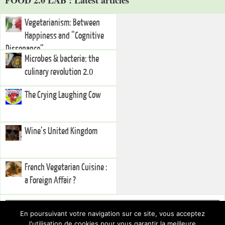
Vegetarianism: Between
Happiness and “Cognitive
Dissonance”
Microbes & bacteria: the
culinary revolution 2.0
The Crying Laughing Cow
Wine’s United Kingdom
French Vegetarian Cuisine :
a Foreign Affair ?
Right Sidebar
En poursuivant votre navigation sur ce site, vous acceptez
You currently have no widgets set in the right sidebar. You can add
l'utilisation de cookies pour vous garantir la meilleure