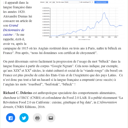
: il apparaît dans la
langue française dans
les années 1820.
Alexandre Dumas lui
consacre un article de
son
Grand
Dictionnaire de
cuisine
: “Je me
rappelle, écrit-il,
avoir vu, après la
campagne de 1815 où les Anglais restèrent deux ou trois ans à Paris, naître le bifteck en
France”. Peu après, “nous lui donnâmes son certificat de citoyenneté”.
On peut désormais suivre facilement la progression de l’usage du mot “bifteck” dans la
langue française à partir du corpus “Google Ngram”. Cela nous indique, par exemple,
e
e
qu’aux XIX
et XX
siècles, le statut culturel et social de la “viande rouge” (du bœuf) en
France est plus proche de celui des Etats-Unis et de l’Angleterre que des pays Latins. Ce
n’est donc pas tout a fait un hasard si la langue française a emprunté (avec succès) à
l’anglais les mots “roastbeef”, “beefsteak”, “bifteck” !
Richard C. Delerins
est anthropologue specialiste des comportements alimentaires,
chercheur à l’ISCC (CNRS) et cofondateur du Food 2.0 LAB. Il a publié récemment “La
Révolution Food 2.0 en Californie : cuisine, génétique et big data”, in
L’Alimentation
demain
, CNRS Editions, 2016.
C
C
C
C
l
l
l
l
i
i
i
i
q
q
q
q