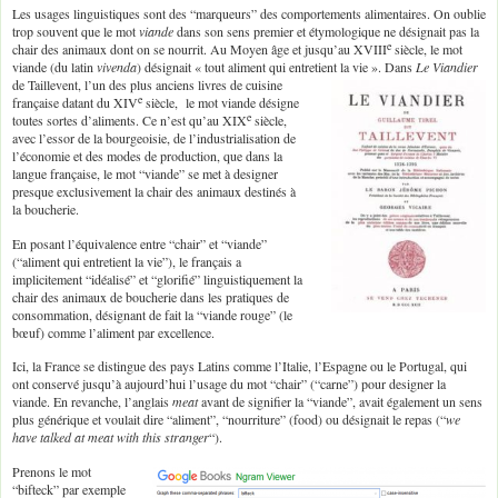
Les usages linguistiques sont des “marqueurs” des comportements alimentaires. On oublie
trop souvent que le mot
viande
dans son sens premier et étymologique ne désignait pas la
e
chair des animaux dont on se nourrit. Au Moyen âge et jusqu’au XVIII
siècle, le mot
viande (du latin
vivenda
) désignait « tout aliment qui entretient la vie ». Dans
Le Viandier
de Taillevent, l’un des plus anciens
livres de cuisine
e
française datant du XIV
siècle, le mot viande désigne
e
toutes sortes d’aliments. Ce n’est qu’au XIX
siècle,
avec l’essor de la bourgeoisie, de l’industrialisation de
l’économie et des modes de production, que dans la
langue française, le mot “viande” se met à designer
presque exclusivement la chair des animaux destinés à
la boucherie.
En posant l’équivalence entre “chair” et “viande”
(“aliment qui entretient la vie”), le français a
implicitement “idéalisé” et “glorifié” linguistiquement la
chair des animaux de boucherie dans les pratiques de
consommation, désignant de fait la “viande rouge” (le
bœuf) comme l’aliment par excellence.
Ici, la France se distingue des pays Latins comme l’Italie, l’Espagne ou le Portugal, qui
ont conservé jusqu’à aujourd’hui l’usage du mot “chair” (“carne”) pour designer la
viande. En revanche, l’anglais
meat
avant de signifier la “viande”, avait également un sens
plus générique et voulait dire “aliment”, “nourriture” (food) ou désignait le repas (“
we
have talked at meat with this stranger
“).
Prenons le mot
“bifteck” par exemple