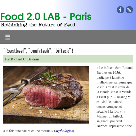
“Roastbeef”, “beefsteak”, “bifteck” !
Par Richard C. Delerins
« Le bifteck, écrit Roland
Barthes en 1956,
participe à la même
mythologie sanguine que
le vin. C’est le cœur de
la viande, c’est la viande
à l’état pur … le sang y
est visible, naturel,
dense, compact et
sécable à la fois ». «
Manger un bifteck
saignant, poursuit
Barthes, représente donc
à la fois une nature et une morale » (
Mythologies
).