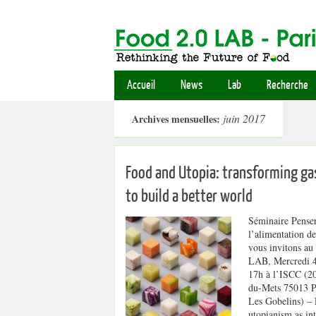
Accueil
News
Lab
Recherche
juin 2017
Archives mensuelles:
Food and Utopia: transforming g
to build a better world
Séminaire Pense
l’alimentation d
vous invitons au
LAB, Mercredi 4
17h à l’ISCC (20
du-Mets 75013 P
Les Gobelins) –
utopianism as int