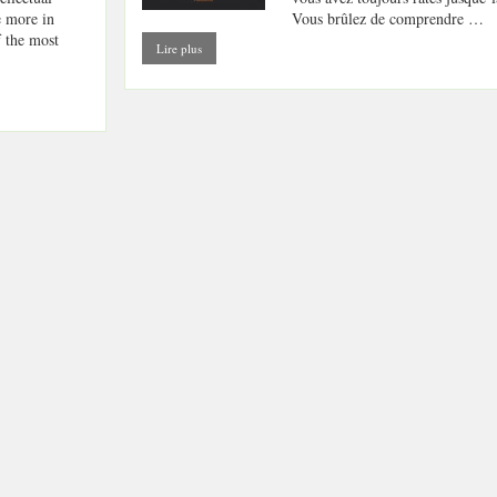
 more in
Vous brûlez de comprendre …
f the most
Lire plus