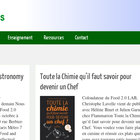
Enseignement
Ressources
Contact
astronomy
Toute la Chimie qu’il faut savoir pour
devenir un Chef
r
Cofondateur du Food 2.0 LAB,
e demain Nous
Christophe Lavelle vient de publ
 Food 2.0
avec Hélène Binet et Julien Garn
 octobre à
chez Flammarion Toute la Chim
 rue Berbier-
qu’il faut savoir pour devenir un
aris Métro 7
Chef. Vous voulez vous faire pla
 Food and
en cuisine et réussir ces plats qu
ellectual
vous avez toujours ratés jusque-l