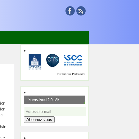
Institutions Partenaires
Suivez Food 2.0 LAB
ier
ier
ie
Abonnez-vous
isir
e
à ?