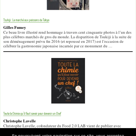
Tsukiji : Le marché aux poissons de Tokyo
Gilles Fumey
Ce beau livre illustré rend hommage à travers cent cinquante photos à l’un des
plus célèbres marchés de gros du monde. La disparition de Tsukiji à la suite de
son déménagement prévu fin 2016 (et repoussé en 2017) est l’occasion de
célébrer la gastronomie japonaise incarnée par ce monument du …
Toute la Chimie qu’il faut savoir pour devenir un Chef
Christophe Lavelle
Christophe Lavelle, cofondateur du Food 2.0 LAB vient de publier avec
Hélène Binet et Julien Garnier chez Flammarion Toute la Chimie qu’il faut
savoir pour devenir un Chef. Vous voulez vous faire plaisir en cuisine et réussir
En poursuivant votre navigation sur ce site, vous acceptez