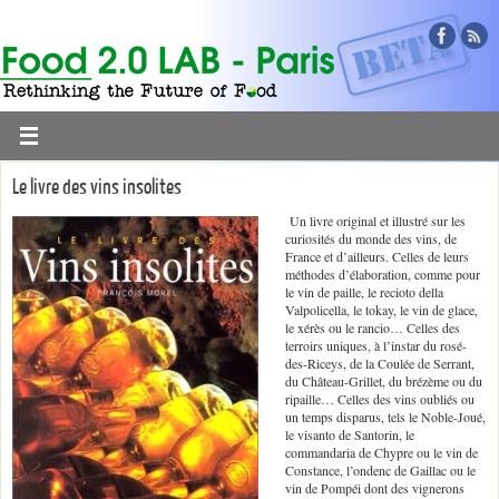
Le livre des vins insolites
Un livre original et illustré sur les
curiosités du monde des vins, de
France et d’ailleurs. Celles de leurs
méthodes d’élaboration, comme pour
le vin de paille, le recioto della
Valpolicella, le tokay, le vin de glace,
le xérès ou le rancio… Celles des
terroirs uniques, à l’instar du rosé-
des-Riceys, de la Coulée de Serrant,
du Château-Grillet, du brézème ou du
ripaille… Celles des vins oubliés ou
un temps disparus, tels le Noble-Joué,
le visanto de Santorin, le
commandaria de Chypre ou le vin de
Constance, l’ondenc de Gaillac ou le
vin de Pompéi dont des vignerons