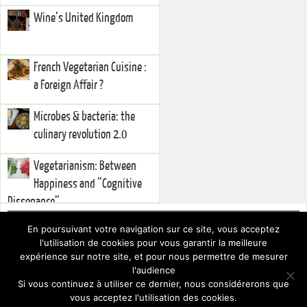
Wine’s United Kingdom
French Vegetarian Cuisine :
a Foreign Affair ?
Microbes & bacteria: the
culinary revolution 2.0
Vegetarianism: Between
Happiness and “Cognitive
Dissonance”
Right Sidebar
En poursuivant votre navigation sur ce site, vous acceptez
You currently have no widgets set in the right sidebar. You can add
l'utilisation de cookies pour vous garantir la meilleure
widgets via the
.
Dashboard
expérience sur notre site, et pour nous permettre de mesurer
To hide this sidebar, switch to a different Layout via the
.
Theme Settings
l'audience
Si vous continuez à utiliser ce dernier, nous considérerons que
vous acceptez l'utilisation des cookies.