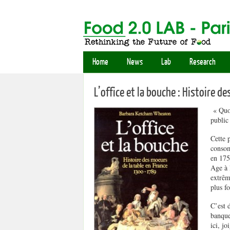
Home
News
Lab
Research
L’office et la bouche : Histoire 
« Quoi
public
Cette 
consom
en 175
Age à 
extrêm
plus f
C’est 
banque
ici, j