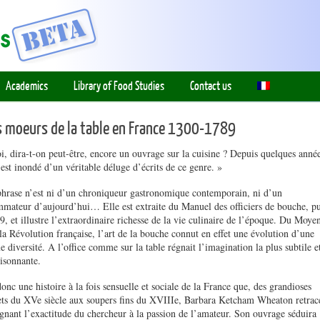
Academics
Library of Food Studies
Contact us
des moeurs de la table en France 1300-1789
, dira-t-on peut-être, encore un ouvrage sur la cuisine ? Depuis quelques année
 est inondé d’un véritable déluge d’écrits de ce genre. »
phrase n’est ni d’un chroniqueur gastronomique contemporain, ni d’un
mateur d’aujourd’hui… Elle est extraite du Manuel des officiers de bouche, pu
9, et illustre l’extraordinaire richesse de la vie culinaire de l’époque. Du Moye
la Révolution française, l’art de la bouche connut en effet une évolution d’une
e diversité. A l’office comme sur la table régnait l’imagination la plus subtile et
oisonnante.
donc une histoire à la fois sensuelle et sociale de la France que, des grandioses
ts du XVe siècle aux soupers fins du XVIIIe, Barbara Ketcham Wheaton retrac
oignant l’exactitude du chercheur à la passion de l’amateur. Son ouvrage séduira