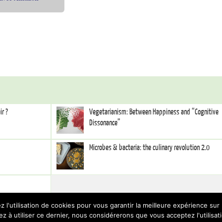
ir ?
Vegetarianism: Between Happiness and “Cognitive
Dissonance”
Microbes & bacteria: the culinary revolution 2.0
z l'utilisation de cookies pour vous garantir la meilleure expérience su
ez à utiliser ce dernier, nous considérerons que vous acceptez l'utilisat