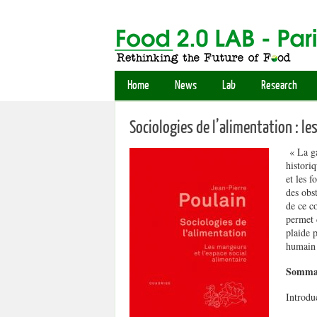
Home
News
Lab
Research
Sociologies de l’alimentation : le
« La ga
histori
et les f
des obs
de ce c
permet 
plaide 
humain 
Sommai
Introdu