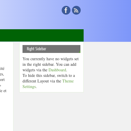
Right Sidebar
You currently have no widgets set
in the right sidebar. You can add
ité
widgets via the
Dashboard
.
es,
To hide this sidebar, switch to a
ort
different Layout via the
Theme
»
Settings
.
e et