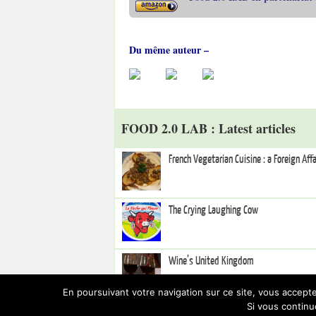
Du même auteur –
FOOD 2.0 LAB : Latest articles
French Vegetarian Cuisine : a Foreign Affa
The Crying Laughing Cow
Wine’s United Kingdom
En poursuivant votre navigation sur ce site, vous accepte
Si vous continu